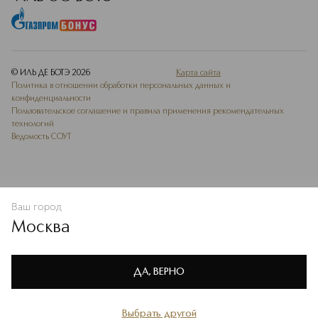
© ИЛЬ ДЕ БОТЭ
2026
Карта сайта
Политика в отношении обработки персональных данных и
конфиденциальности
Пользовательское соглашение и правила применения рекомендательных
технологий
Ведомость СОУТ
Ваш город
В КОРЗИНУ
КУПИТЬ СЕЙЧАС
Москва
Мы используем cookie-файлы и сервисы веб-аналитики. Они
необходимы для улучшения работы сайта. Подробнее –
OK
в
Политике конфиденциальности
ДА, ВЕРНО
Выбрать другой