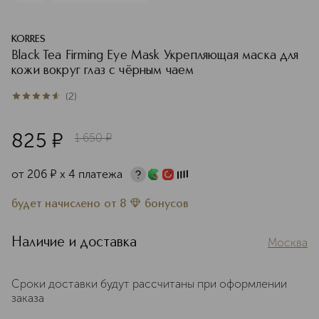
KORRES
Black Tea Firming Eye Mask Укрепляющая маска для
кожи вокруг глаз с чёрным чаем
(
2
)
4.5
из
5
2
825
¤
1 650
¤
от
206
¤
х 4 платежа
будет начислено
от
8
бонусов
Наличие и доставка
Москва
Сроки доставки будут рассчитаны при оформлении
заказа