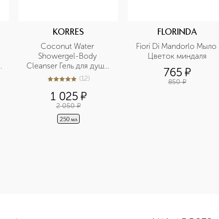
KORRES
FLORINDA
Coconut Water 
Fiori Di Mandorlo Мыло 
Showergel-Body 
Цветок миндаля
Cleanser Гель для душа 
765
¤
Кокосовая вода
(
12
)
850
¤
5
из
5
12
1 025
¤
2 050
¤
250 мл
-height: 107%; color: #00b0f0;">Ginger Lime Body Milk Моло