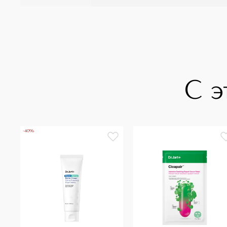
С э
-40%