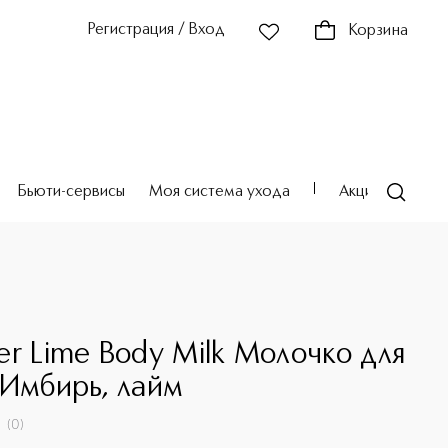
Регистрация / Вход
Корзина
Бьюти-сервисы
Моя система ухода
Акции
Театр
er Lime Body Milk Молочко для
 Имбирь, лайм
(
0
)