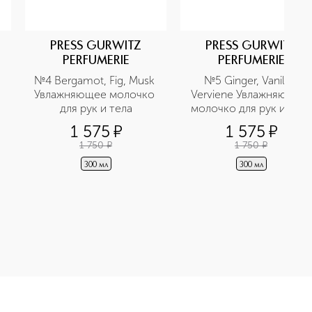
PRESS GURWITZ
PRESS GURWITZ
PERFUMERIE
PERFUMERIE
№4 Bergamot, Fig, Musk 
№5 Ginger, Vanilla, 
Увлажняющее молочко 
Verviene Увлажняющее 
для рук и тела
молочко для рук и тела
1 575
¤
1 575
¤
1 750
¤
1 750
¤
300 мл
300 мл
чко для тела Имбирь, лайм приобретайте в нашем интернет-м