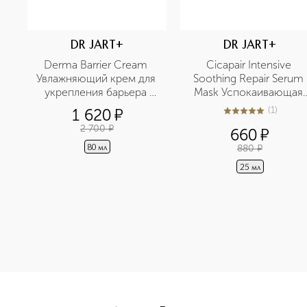
DR JART+
DR JART+
Derma Barrier Cream 
Cicapair Intensive 
Увлажняющий крем для 
Soothing Repair Serum 
укрепления барьера 
Mask Успокаивающая 
кожи с пантенолом
маска-сыворотка 
(
1
)
1 620
¤
5
из
5
1
антистресс
2 700
¤
660
¤
880
¤
80 мл
25 мл
<p class="MsoNormal"><span style="font-size: 12.0pt; line