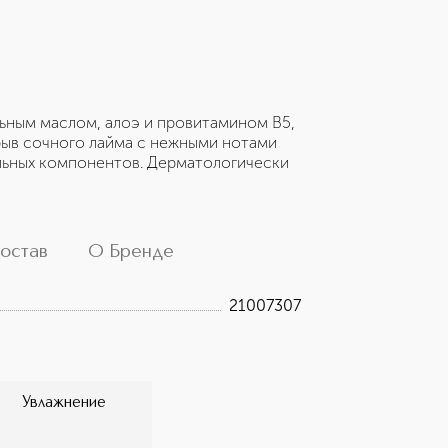
ьным маслом, алоэ и провитамином В5,
рыв сочного лайма с нежными нотами
альных компонентов. Дерматологически
остав
О Бренде
21007307
Увлажнение