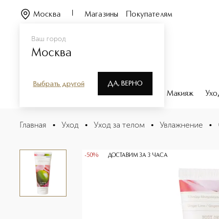
Москва
Магазины
Покупателям
Ваш город
Москва
ДА, ВЕРНО
Выбрать другой
Каталог
Бренды
Парфюмерия
Макияж
Ухо
Ginger Lime Body Milk Молочко для тела Имбирь, лайм
Главная
•
Уход
•
Уход за телом
•
Увлажнение
•
Описание
Характеристики
-50%
ДОСТАВИМ ЗА 3 ЧАСА