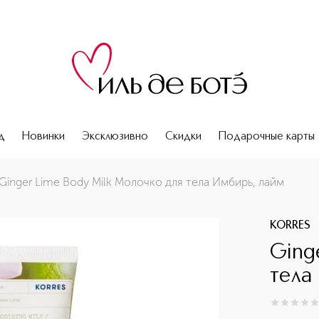
д
Новинки
Эксклюзивно
Скидки
Подарочные карты
Ginger Lime Body Milk Молочко для тела Имбирь, лайм
KORRES
Ging
тела
0
из
5
0