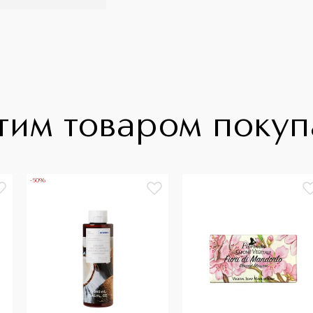
тим товаром поку
-50%