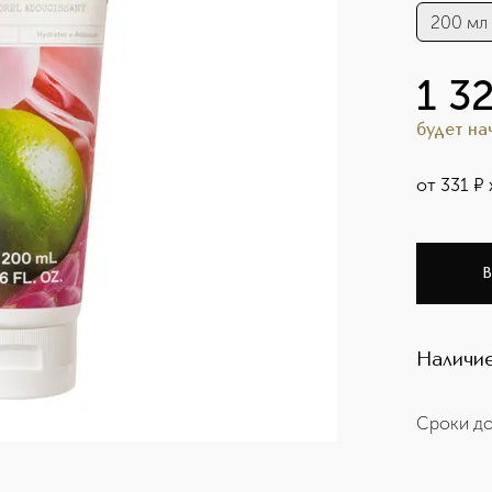
200 мл
1 3
будет н
от
331
¤
В
Наличие
Сроки до