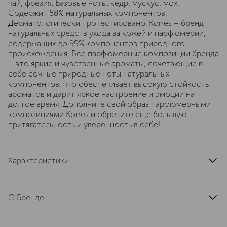
чай, фрезия. Базовые ноты: кедр, мускус, мох.
Содержит 88% натуральных компонентов.
Дерматологически протестировано. Korres – бренд
натуральных средств ухода за кожей и парфюмерии,
содержащих до 99% компонентов природного
происхождения. Все парфюмерные композиции бренда
– это яркие и чувственные ароматы, сочетающие в
себе сочные природные ноты натуральных
компонентов, что обеспечивает высокую стойкость
ароматов и дарит яркое настроение и эмоции на
долгое время. Дополните свой образ парфюмерными
композициями Korres и обретите еще большую
притягательность и уверенность в себе!
Характеристики
тип продукта
туалетная вода
страна производства
Греция
О Бренде
артикул
21012633
Korres — ведущий греческий бренд
аптечной косметики, основанный