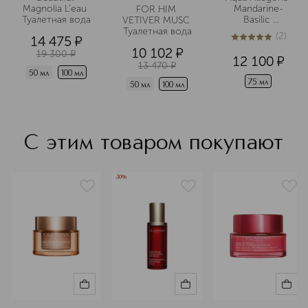
Magnolia L'eau 
Mandarine-
FOR HIM 
Туалетная вода
Basilic 
VETIVER MUSC 
Туалетная вода
Туалетная вода
(
2
)
14 475
¤
5
из
5
2
10 102
¤
19 300
¤
12 100
¤
13 470
¤
50 мл
100 мл
75 мл
50 мл
100 мл
С этим товаром покупают
-30%