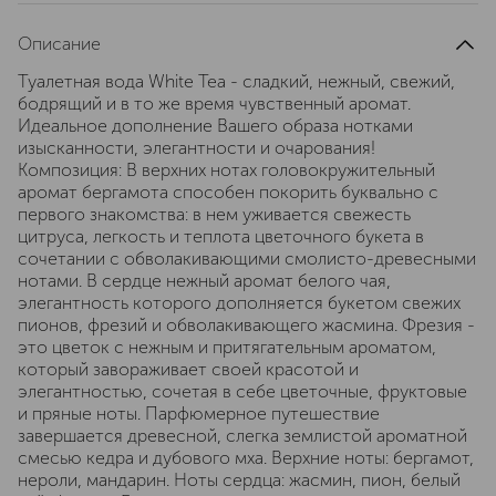
Описание
Туалетная вода White Tea - сладкий, нежный, свежий,
бодрящий и в то же время чувственный аромат.
Идеальное дополнение Вашего образа нотками
изысканности, элегантности и очарования!
Композиция: В верхних нотах головокружительный
аромат бергамота способен покорить буквально с
первого знакомства: в нем уживается свежесть
цитруса, легкость и теплота цветочного букета в
сочетании с обволакивающими смолисто-древесными
нотами. В сердце нежный аромат белого чая,
элегантность которого дополняется букетом свежих
пионов, фрезий и обволакивающего жасмина. Фрезия -
это цветок с нежным и притягательным ароматом,
который завораживает своей красотой и
элегантностью, сочетая в себе цветочные, фруктовые
и пряные ноты. Парфюмерное путешествие
завершается древесной, слегка землистой ароматной
смесью кедра и дубового мха. Верхние ноты: бергамот,
нероли, мандарин. Ноты сердца: жасмин, пион, белый