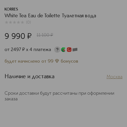
KORRES
White Tea Eau de Toilette Туалетная вода
(
0
)
0
из
5
0
9 990
¤
11 100
¤
от
2497
¤
х 4 платежа
будет начислено
от
99
бонусов
Наличие и доставка
Москва
Сроки доставки будут рассчитаны при оформлении
заказа