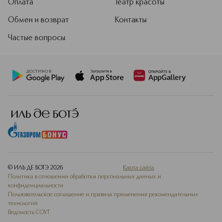
Оплата
Театр красоты
BENZYLALCOHOL, POTASSIUM SORBATE, SODIUM
BENZOATE,PARFUM/FRAGRANCE, SODIUM HYDROXIDE.
Обмен и возврат
Контакты
Частые вопросы
© ИЛЬ ДЕ БОТЭ
2026
Карта сайта
Политика в отношении обработки персональных данных и
конфиденциальности
Пользовательское соглашение и правила применения рекомендательных
технологий
Ведомость СОУТ