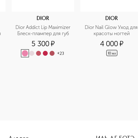
DIOR
DIOR
Dior Addict Lip Maximizer 
Dior Nail Glow Уход для 
 
Блеск-плампер для губ
красоты ногтей
5 300
¤
4 000
¤
+
23
10 мл
-height: 107%; color: #00b0f0;">Ши Молочко для тела приоб