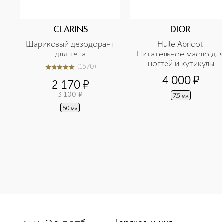
CLARINS
DIOR
Шариковый дезодорант 
Huile Abricot 
для тела
Питательное масло для
ногтей и кутикулы
(
1570
)
5
из
5
1570
4 000
¤
2 170
¤
3 100
¤
7.5 мл
50 мл
<p class="MsoNormal"><span style="font-size: 12.0pt; line