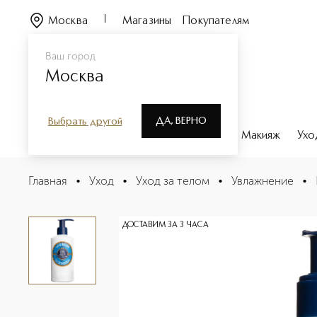
Москва
Магазины
Покупателям
Ваш город
Москва
ДА, ВЕРНО
Выбрать другой
Каталог
Бренды
Парфюмерия
Макияж
Ухо
Ши Молочко для тела
Главная
•
Уход
•
Уход за телом
•
Увлажнение
•
Описание
Характеристики
ДОСТАВИМ ЗА 3 ЧАСА