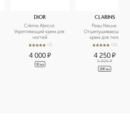
DIOR
CLARINS
Crème Abricot 
Peau Neuve 
Укрепляющий крем для 
Отшелушивающий 
ногтей
крем для тела
(
3
)
(
31
)
5
из
5
3
5
из
5
31
4 000
¤
4 250
¤
5 000
¤
10 мл
200 мл
ретайте в нашем интернет-магазине. Действую скидки и выго