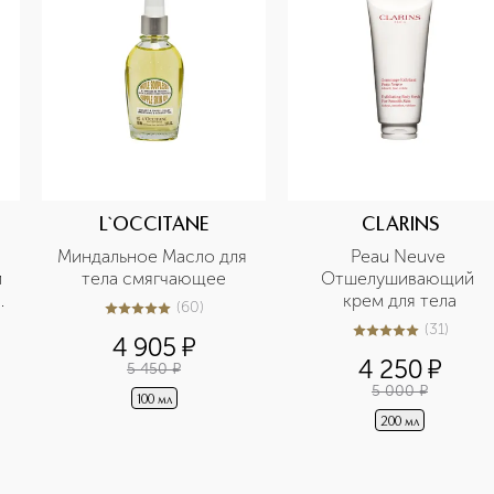
L`OCCITANE
CLARINS
Миндальное Масло для 
Peau Neuve 
 
тела смягчающее
Отшелушивающий 
 
крем для тела
(
60
)
5
из
5
60
(
31
)
5
из
5
31
4 905
¤
4 250
¤
5 450
¤
5 000
¤
100 мл
200 мл