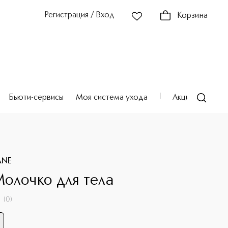
Регистрация / Вход
Корзина
Бьюти-сервисы
Моя система ухода
Акции
Театр
ANE
олочко для тела
(
0
)