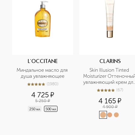
L`OCCITANE
CLARINS
Миндальное масло для 
Skin Illusion Tinted 
душа увлажняющее
Moisturizer Оттеночный
увлажняющий крем для
(
1980
)
5
из
5
1980
лица с эффектом 
(
67
)
4.9
из
5
67
4 725
¤
сияния SPF 25 
4 165
¤
5 250
¤
4 900
¤
250 мл
500 мл