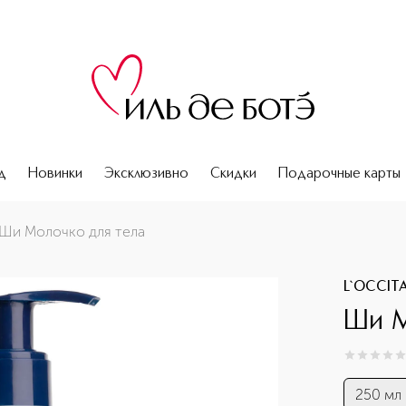
д
Новинки
Эксклюзивно
Скидки
Подарочные карты
Ши Молочко для тела
L`OCCIT
Ши М
0
из
5
0
250 мл