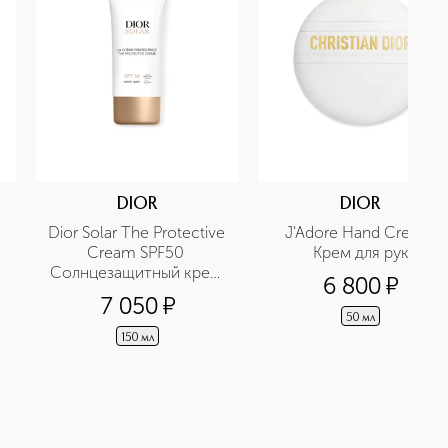
DIOR
DIOR
Dior Solar The Protective 
J'Adore Hand Cream 
Cream SPF50 
Крем для рук
Солнцезащитный крем 
6 800
¤
для тела
7 050
¤
50 мл
150 мл