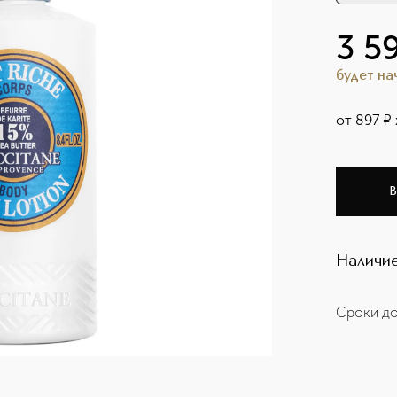
3 5
будет н
от
897
¤
В
Наличие
Сроки до