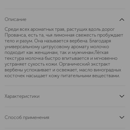
Описание
Среди всех ароматных трав, растущих вдоль дорог
Прованса, есть та, чья лимонная свежесть пробуждает
тело и разум. Она называется вербена. Благодаря
универсальному цитрусовому аромату молочко
подходит как женщинам, так и мужчинам.Лёгкая
текстура молочка быстро впитывается и мгновенно
устраняет сухость кожи. Органический экстракт
вербены успокаивает и освежает, масло виноградных
косточек насыщает кожу питательными веществами.
Характеристики
тип продукта
молочко
область применения
тело
Способ применения
текстура
кремовая
Массируйте кожу медленными круговыми движениями.