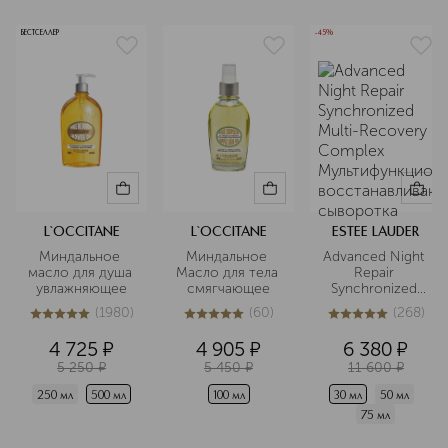
БЕСТСЕЛЛЕР
-45%
L`OCCITANE
L`OCCITANE
ESTEE LAUDER
Миндальное 
Миндальное 
Advanced Night 
масло для душа 
Масло для тела 
Repair 
увлажняющее
смягчающее
Synchronized 
Multi-Recovery 
(
1980
)
(
60
)
(
268
)
Complex 
5
из
5
1980
5
из
5
60
5
из
5
268
Мультифункционал
4 725
¤
4 905
¤
6 380
¤
5 250
¤
5 450
¤
11 600
¤
восстанавливающа
 сыворотка
250 мл
500 мл
100 мл
30 мл
50 мл
75 мл