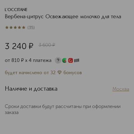
L`OCCITANE
Вербена-цитрус Освежающее молочко для тела
(
35
)
5
из
5
35
3 240
¤
3 600
¤
от
810
¤
х 4 платежа
будет начислено
от
32
бонусов
Наличие и доставка
Москва
Сроки доставки будут рассчитаны при оформлении
заказа