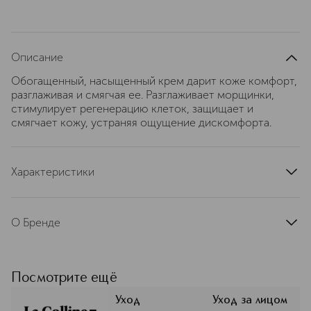
Описание
Обогащенный, насыщенный крем дарит коже комфорт,
разглаживая и смягчая ее. Разглаживает морщинки,
стимулирует регенерацию клеток, защищает и
смягчает кожу, устраняя ощущение дискомфорта.
Характеристики
страна производства
Швейцария
артикул
8005NLC
О Бренде
Добро пожаловать на страницу
швейцарского ухода премиум-
класса — здесь представлена
Посмотрите ещё
оригинальная продукция La Colline.
Это продуманные формулы для
Уход
Уход за лицом