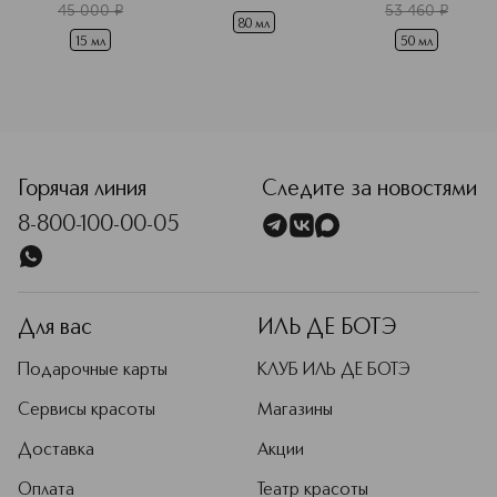
глаз 
омолаживающий
45 000
¤
53 460
¤
разглаживающий
80 мл
15 мл
50 мл
<p class="MsoNormal"><span style="font-size: 12.0pt; lin
Горячая линия
Следите за новостями
8-800-100-00-05
Для вас
ИЛЬ ДЕ БОТЭ
Подарочные карты
КЛУБ ИЛЬ ДЕ БОТЭ
Сервисы красоты
Магазины
Доставка
Акции
Оплата
Театр красоты