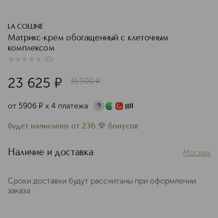
LA COLLINE
Матрикс-крем обогащенный с клеточным
комплексом
(
0
)
0
из
5
0
23 625
¤
31 500
¤
от
5906
¤
х 4 платежа
будет начислено
от
236
бонусов
Наличие и доставка
Москва
Сроки доставки будут рассчитаны при оформлении
заказа