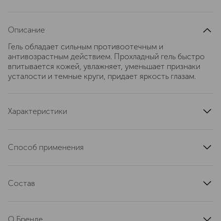
Описание
Гель обладает сильным противоотечным и
антивозрастным действием. Прохладный гель быстро
впитывается кожей, увлажняет, уменьшает признаки
усталости и темные круги, придает яркость глазам.
Характеристики
страна производства
Швейцария
артикул
8046NLC
Способ применения
Утром и /или вечером, нанести похлопывающими
движениями, на очищенную кожу вокруг глаз.
Состав
CMAGE® Комплекс; экстракты василек и мальва;
экстракты розы и зверобоя
О Бренде