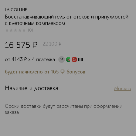
LA COLLINE
Восстанавливающий гель от отеков и припухлостей
с клеточным комплексом
(
0
)
0
из
5
0
16 575
¤
22 100
¤
от
4143
¤
х 4 платежа
будет начислено
от
165
бонусов
Наличие и доставка
Москва
Сроки доставки будут рассчитаны при оформлении
заказа