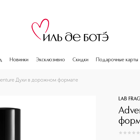
д
Новинки
Эксклюзивно
Скидки
Подарочные карты
enture Духи в дорожном формате
LAB FRA
Adve
форм
0
из
5
0