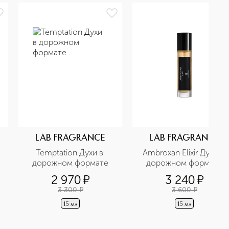
LAB FRAGRANCE
LAB FRAGRANCE
Temptation Духи в 
Ambroxan Elixir Духи в 
дорожном формате
дорожном формате
2 970
¤
3 240
¤
3 300
¤
3 600
¤
15 мл
15 мл