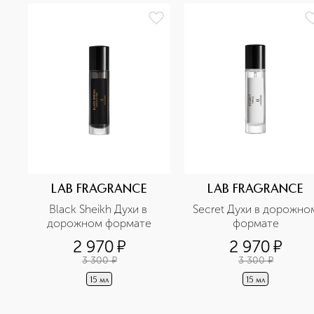
LAB FRAGRANCE
LAB FRAGRANCE
Black Sheikh Духи в 
Secret Духи в дорожном
дорожном формате
формате
2 970
¤
2 970
¤
3 300
¤
3 300
¤
15 мл
15 мл