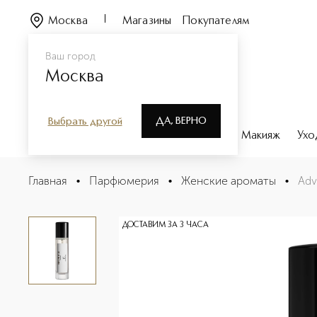
Москва
Магазины
Покупателям
Ваш город
Москва
ДА, ВЕРНО
Выбрать другой
Каталог
Бренды
Парфюмерия
Макияж
Ухо
Adventure Духи в дорожном формате
Главная
•
Парфюмерия
•
Женские ароматы
•
Adv
Описание
Характеристики
ДОСТАВИМ ЗА 3 ЧАСА