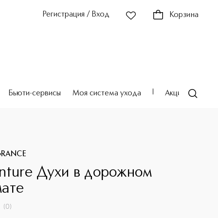
Регистрация / Вход
Корзина
Бьюти-сервисы
Моя система ухода
Акции
Театр
GRANCE
nture Духи в дорожном
ате
(
0
)