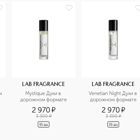
LAB FRAGRANCE
LAB FRAGRANCE
 
Mystique Духи в 
Venetian Night Духи в 
дорожном формате
дорожном формате
2 970
¤
2 970
¤
3 300
¤
3 300
¤
15 мл
15 мл