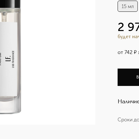
15 мл
2 9
будет н
от
742
¤
В
Наличие
Сроки до