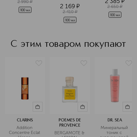
2 385
¤
Аромадиффузор
2 990
¤
2 169
¤
2 650
¤
100 мл
2 410
¤
100 мл
100 мл
С этим товаром покупают
CLARINS
POEMES DE
DR. SEA
PROVENCE
Addition 
Минеральный 
Concentre Eclat 
тоник с 
BERGAMOTE & 