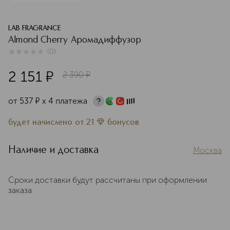
LAB FRAGRANCE
Almond Cherry Аромадиффузор
(
0
)
0
из
5
0
2 151
¤
2 390
¤
от
537
¤
х 4 платежа
будет начислено
от
21
бонусов
Наличие и доставка
Москва
Сроки доставки будут рассчитаны при оформлении
заказа