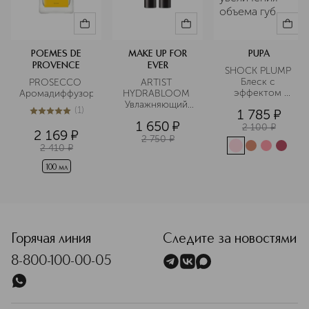
POEMES DE
MAKE UP FOR
PUPA
PROVENCE
EVER
SHOCK PLUMP 
Блеск с 
PROSECCO 
ARTIST 
эффектом 
Аромадиффузор
HYDRABLOOM 
мгновенного 
Увлажняющий 
(
1
)
1 785
¤
увеличения 
бальзам для губ
5
из
5
1
1 650
¤
объема губ
2 100
¤
2 169
¤
2 750
¤
2 410
¤
100 мл
<p class="MsoNormal"><span style="font-size: 12.0pt; line
Горячая линия
Следите за новостями
8-800-100-00-05