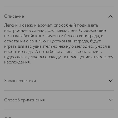
Описание
Легкий и свежий аромат, способный поднимать
настроение в самый дождливый день. Освежающие
ноты калабрийского лимона и белого винограда, в
сочетании с ванилью и цветком винограда, будут
играть для вас удивительно нежную мелодию, унося в
весенние сады. А ноты белого вина в сочетании с
пудровым мускусом создадут в помещении атмосферу
наслаждения.
Характеристики
тип продукта
ароматический диффузор
группа ароматов
фруктовые
Способ применения
верхние ноты
белый виноград, лимон
Пользоваться аромадиффузором предельно просто:
ноты сердца
белый виноград, винные аккорды
открыв упаковку, вы найдете в наборе флакон и