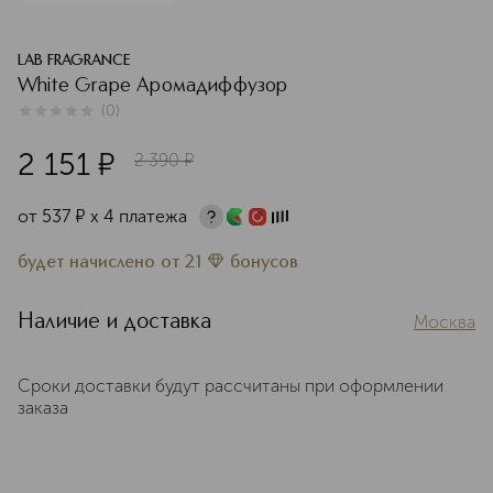
LAB FRAGRANCE
White Grape Аромадиффузор
(
0
)
0
из
5
0
2 151
¤
2 390
¤
от
537
¤
х 4 платежа
будет начислено
от
21
бонусов
Наличие и доставка
Москва
Сроки доставки будут рассчитаны при оформлении
заказа