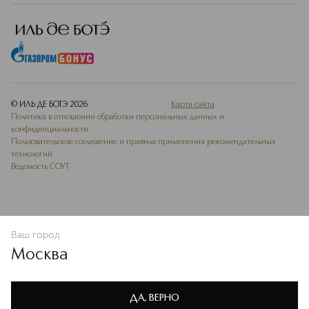
© ИЛЬ ДЕ БОТЭ
2026
Карта сайта
Политика в отношении обработки персональных данных и
конфиденциальности
Пользовательское соглашение и правила применения рекомендательных
технологий
Ведомость СОУТ
Ваш город
В КОРЗИНУ
КУПИТЬ СЕЙЧАС
Москва
Мы используем cookie-файлы и сервисы веб-аналитики. Они
необходимы для улучшения работы сайта. Подробнее –
OK
в
Политике конфиденциальности
ДА, ВЕРНО