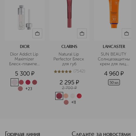
применением инновационных
технологий на основе натурального
сырья. Высокое качество
косметических средств Lancaster
обеспечивают бренду полное
доверие покупателей.
Подробнее
DIOR
CLARINS
LANCASTER
Dior Addict Lip 
Natural Lip 
SUN BEAUTY 
Maximizer 
Perfector Блеск 
Солнцезащитный
Блеск-плампер 
для губ
 крем для лица 
для губ
SPF30
(
7542
)
5 300
¤
4 960
¤
5
из
5
7542
2 295
¤
50 мл
2 700
¤
+
23
+
11
<p class="MsoNormal"><span style="font-size: 12.0pt; lin
Горячая линия
Следите за новостями