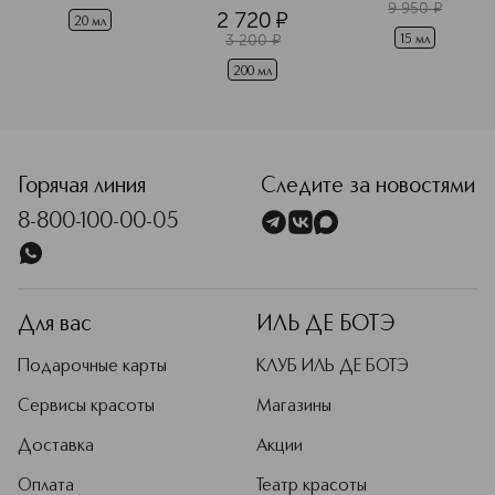
 и жирной кожи
восстанавливающ
9 950
¤
2 720
¤
 действием 
20 мл
3 200
¤
15 мл
200 мл
<p class="MsoNormal"><span style="font-size: 12.0pt; line
Горячая линия
Следите за новостями
8-800-100-00-05
Для вас
ИЛЬ ДЕ БОТЭ
Подарочные карты
КЛУБ ИЛЬ ДЕ БОТЭ
Сервисы красоты
Магазины
Доставка
Акции
Оплата
Театр красоты