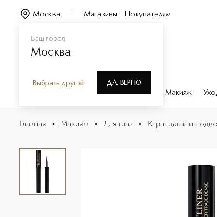
Москва
Магазины
Покупателям
Ваш город
Москва
ДА, ВЕРНО
Выбрать другой
Каталог
Бренды
Парфюмерия
Макияж
Ухо
Artliner Подводка
Главная
•
Макияж
•
Для глаз
•
Карандаши и подво
Описание
Характеристики