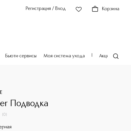
Регистрация / Вход
Корзина
Бьюти-сервисы
Моя система ухода
Акции
Театр
E
iner Подводка
(
0
)
ерная