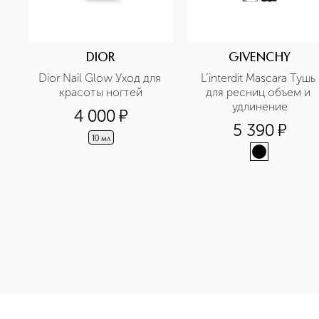
DIOR
GIVENCHY
Dior Nail Glow Уход для 
L’interdit Mascara Тушь 
красоты ногтей
для ресниц объем и 
удлинение
4 000
¤
5 390
¤
10 мл
<p class="MsoNormal"><span style="font-size: 12.0pt; line