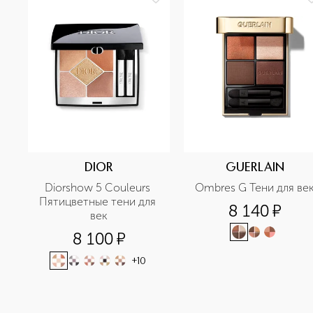
DIOR
GUERLAIN
Diorshow 5 Couleurs 
Ombres G Тени для ве
Пятицветные тени для 
8 140
¤
век
8 100
¤
+
10