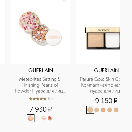
GUERLAIN
GUERLAIN
Meteorites Setting & 
Parure Gold Skin Control 
Finishing Pearls of 
Компактная тональная 
Powder Пудра для лица 
пудра для лица
в шариках
(
6
)
9 150
¤
5
из
5
6
7 930
¤
+
3