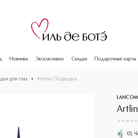
д
Новинки
Эксклюзивно
Скидки
Подарочные карты
дки для глаз
•
Artliner Подводка
LANCOM
Artl
0
из
5
0
01 Ч