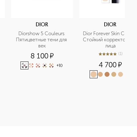
DIOR
DIOR
Diorshow 5 Couleurs 
Dior Forever Skin Correct
Пятицветные тени для 
Стойкий корректор для
век
лица
(
1
)
8 100
¤
5
из
5
1
4 700
¤
+
10
+
11
айте в нашем интернет-магазине. Действую скидки и выгодные