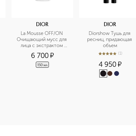
DIOR
DIOR
La Mousse OFF/ON 
Diorshow Тушь для 
Очищающий мусс для 
ресниц, придающая 
лица с экстрактом 
объем
нимфеи
(
1
)
6 700
¤
5
из
5
1
4 950
¤
150 мл
-height: 107%; color: #00b0f0;">Artliner Подводка приобрет