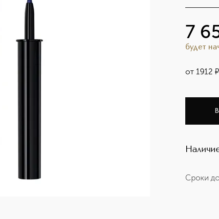
7 6
будет н
от
1912
В
Наличие
Сроки до