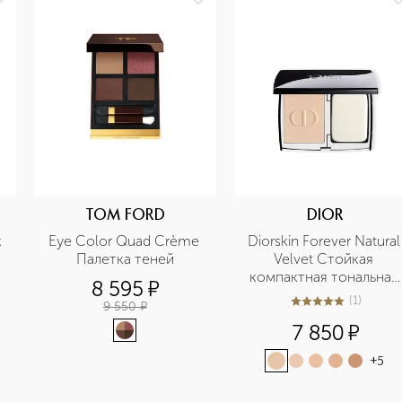
TOM FORD
DIOR
к
Eye Color Quad Crème 
Diorskin Forever Natural 
Палетка теней
Velvet Стойкая 
компактная тональная 
8 595
¤
основа для лица
(
1
)
9 550
¤
5
из
5
1
7 850
¤
+
5