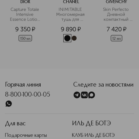
DIOR
CHANEL
GIVENCHY
Capture Totale 
INIMITABLE 
Skin Perfecto 
Intensive 
Многомерная 
Дневной 
Essence Lotion 
тушь для 
компактный 
Лосьон для 
ресниц
крем для лица 
9 350
¤
9 890
¤
7 420
¤
лица
SPF30 PA++
150 мл
12 мл
<p class="MsoNormal"><span style="font-size: 12.0pt; line
Горячая линия
Следите за новостями
8-800-100-00-05
Для вас
ИЛЬ ДЕ БОТЭ
Подарочные карты
КЛУБ ИЛЬ ДЕ БОТЭ