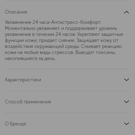
Описание
Увлажнение 24 часа-Антистресс-Комфорт.
Моментально увлажняет и поддерживает уровень
увлажнения в течении 24 часов. Укрепляет защитные
функции кожи, придает сияние. Защищает кожу от
воздействия окружающей среды. Снижает реакцию
кожи на любые виды стрессов. Выводит токсины,
накопившиеся за день.
Характеристики
страна производства
Россия
тип продукта
крем
Способ применения
область применения
лицо
Ночной крем Lancôme Hydra Zen Neurocalm Nuit
текстура
гелевая
наносите ежедневно перед сном на очищенную кожу
тип кожи
О Бренде
для всех типов
лица и шеи. Небольшое количество крема аккуратно
распределяйте легкими разглаживающими движениями
эффект
увлажнение, успокаивающий
LANCOME — это французская