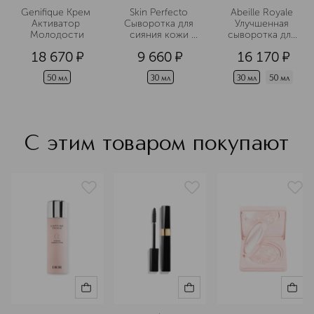
борются с признаками старения и
Genifique Крем 
Skin Perfecto 
Abeille Royale 
улучшают состояние кожи.
Активатор 
Сыворотка для 
Улучшенная 
Молодости
сияния кожи 
сыворотка для 
Подробнее
лица
лица двойного 
18 670
¤
9 660
¤
16 170
¤
действия
50 мл
30 мл
30 мл
50 мл
С этим товаром покупают