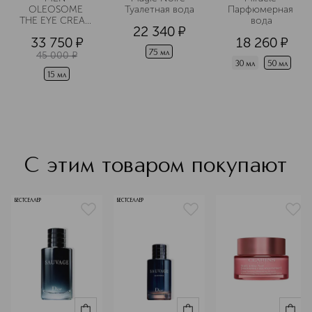
улучшают состояние кожи.
OLEOSOME 
Туалетная вода
Парфюмерная 
THE EYE CREAM 
вода
Подробнее
22 340
¤
Крем для 
33 750
¤
18 260
¤
области вокруг 
глаз 
75 мл
45 000
¤
разглаживающий
30 мл
50 мл
15 мл
С этим товаром покупают
БЕСТСЕЛЛЕР
БЕСТСЕЛЛЕР