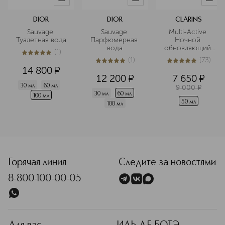
DIOR
DIOR
CLARINS
Sauvage 
Sauvage 
Multi-Active 
Туалетная вода
Парфюмерная 
Ночной 
вода
обновляющий 
(
1
)
крем для лица 
5
из
5
1
(
1
)
(
73
)
против первых 
5
из
5
1
5
из
5
73
14 800
¤
возрастных 
12 200
¤
7 650
¤
изменений для 
30 мл
60 мл
9 000
¤
всех типов 
30 мл
60 мл
кожи 
100 мл
50 мл
100 мл
<p class="MsoNormal"><span style="font-size: 12.0pt; line
Горячая линия
Следите за новостями
8-800-100-00-05