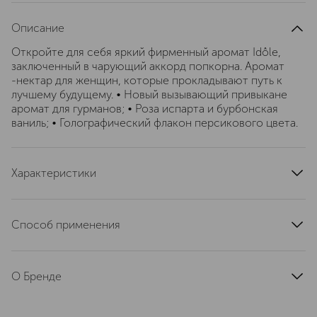
Описание
Откройте для себя яркий фирменный аромат Idôle,
заключенный в чарующий аккорд попкорна. Аромат
-нектар для женщин, которые прокладывают путь к
лучшему будущему. • Новый вызывающий привыкане
аромат для гурманов; • Роза испарта и бурбонская
ваниль; • Голографический флакон персикового цвета.
Характеристики
эффект
без эффектов
тип продукта
парфюмерная вода
Способ применения
верхние ноты
роза
Небольшое количество нанести на тело, избегая
ноты сердца
карамель
попадания в глаза
базовые ноты
О Бренде
ваниль
группа ароматов
восточные, цветочные
LANCOME — это французская
роскошь и экспертный подход к
страна производства
Франция