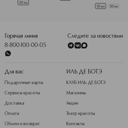
действия
50 мл
30 мл
50 мл
<p class="MsoNormal"><span style="font-size: 12.0pt; line
Горячая линия
Следите за новостями
8-800-100-00-05
Для вас
ИЛЬ ДЕ БОТЭ
Подарочные карты
КЛУБ ИЛЬ ДЕ БОТЭ
Сервисы красоты
Магазины
Доставка
Акции
Оплата
Театр красоты
Обмен и возврат
Контакты