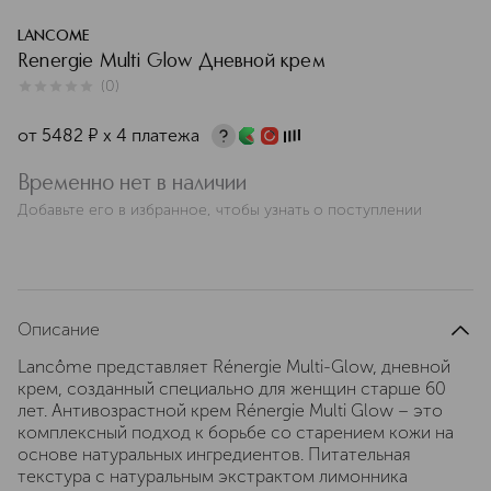
LANCOME
Renergie Multi Glow Дневной крем
(
0
)
0
из
5
0
от
5482
¤
х 4 платежа
Временно нет в наличии
Добавьте его в избранное, чтобы узнать о поступлении
Описание
Lancôme представляет Rénergie Multi-Glow, дневной
крем, созданный специально для женщин старше 60
лет. Антивозрастной крем Rénergie Multi Glow – это
комплексный подход к борьбе со старением кожи на
основе натуральных ингредиентов. Питательная
текстура с натуральным экстрактом лимонника