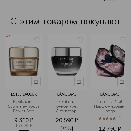
С этим товаром покупают
-40%
ESTEE LAUDER
LANCOME
LANCOME
Revitalizing 
Genifique 
Tresor La Nuit 
Supreme+ Youth 
Ночной крем 
Парфюмированная
Power Soft 
Активатор 
 вода
Легкий 
Молодости
(
1
)
9 360
¤
20 590
¤
омолаживающий
5
из
5
1
 крем 
15 600
¤
12 750
¤
комплексного 
50 мл