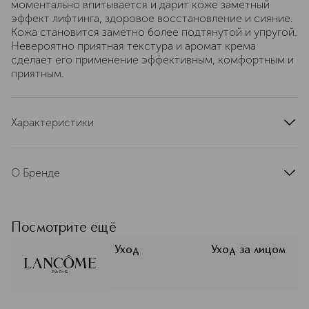
моментально впитывается и дарит коже заметный
эффект лифтинга, здоровое восстановление и сияние.
Кожа становится заметно более подтянутой и упругой.
Невероятно приятная текстура и аромат крема
сделает его применение эффективным, комфортным и
приятным.
Характеристики
страна производства
Франция
артикул
L8032100
О Бренде
LANCOME — это французская
роскошь и экспертный подход к
красоте. Созданный Арманом
Посмотрите ещё
Петижаном в 1935 году, на
протяжении десятилетий бренд
Уход
Уход за лицом
«Ланком» остается синонимом
изысканности, научного прогресса и
стремления к совершенству в
каждой категории своей продукции