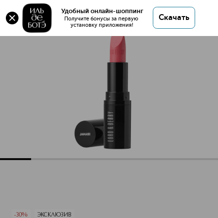
Оригинал 💯 Jamais Полупрозрачная губная
Удобный онлайн-шоппинг
Скачать
помада купить в интернет магазине ИЛЬ ДЕ
Получите бонусы за первую 
установку приложения!
БОТЭ с доставкой.
Jamais Полупрозрачная губная помада
Описание
Характеристики
-30%
ЭКСКЛЮЗИВ