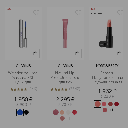
-50%
-40%
ЭКСКЛЮЗИВ
CLARINS
CLARINS
LORD&BERRY
Wonder Volume 
Natural Lip 
Jamais 
Mascara XXL 
Perfector Блеск 
Полупрозрачная
Тушь для 
для губ
  губная помада
максимального 
(
146
)
(
7542
)
1 932
¤
объема ресниц
4.9
из
5
146
5
из
5
7542
3 220
¤
1 950
¤
2 295
¤
3 900
¤
2 700
¤
+
1
+
11