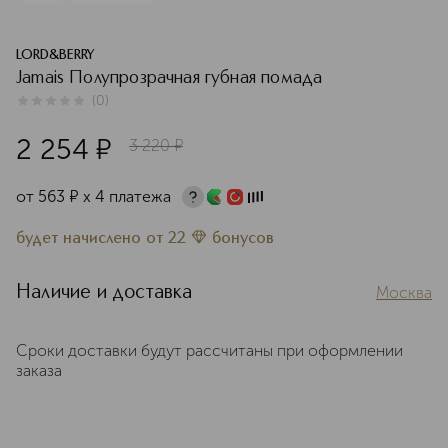
LORD&BERRY
Jamais Полупрозрачная губная помада
(
0
)
0
из
5
0
2 254
¤
3 220
¤
от
563
¤
х 4 платежа
будет начислено
от
22
бонусов
Наличие и доставка
Москва
Сроки доставки будут рассчитаны при оформлении
заказа