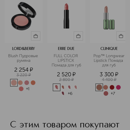
LORD&BERRY
ERRE DUE
CLINIQUE
Blush Пудровые 
FULL COLOR 
Pop™ Longwear 
румяна
LIPSTICK 
Lipstick Помада 
Помада для губ
для губ
2 254
¤
2 520
¤
3 300
¤
3 220
¤
2 800
¤
4 400
¤
+
1
+
6
+
7
С этим товаром покупают