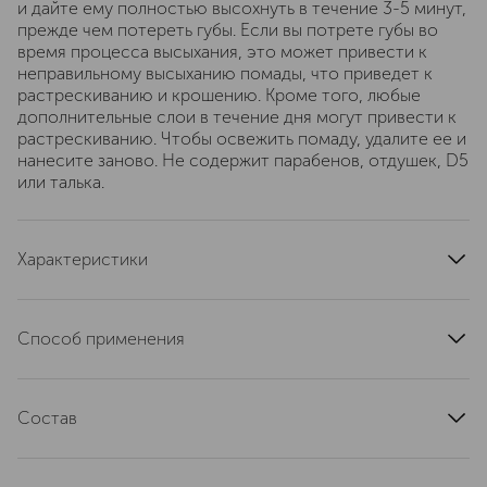
и дайте ему полностью высохнуть в течение 3-5 минут,
прежде чем потереть губы. Если вы потрете губы во
время процесса высыхания, это может привести к
неправильному высыханию помады, что приведет к
растрескиванию и крошению. Кроме того, любые
дополнительные слои в течение дня могут привести к
растрескиванию. Чтобы освежить помаду, удалите ее и
нанесите заново. Не содержит парабенов, отдушек, D5
или талька.
Характеристики
артикул
6428B
Способ применения
Наносите на чистые, очищенные от возможного
шелушения губы мягкими движениями от центра к
Состав
краям. При необходимости сотрите лишнюю влагу и
шелушение с губ, нанесите тонкий чистый слой и
ISODECANE, MICA, OCTYLDODECANOL,
дайте ему полностью высохнуть в течение 3–5 минут,
HYDROGENATED STYRENE/ISOPRENE COPOLYMER,
прежде чем потереть губы. Если вы потрете губы во