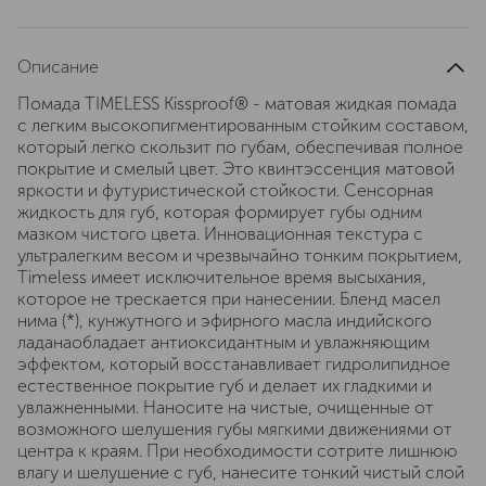
Описание
Помада TIMELESS Kissproof® - матовая жидкая помада
с легким высокопигментированным стойким составом,
который легко скользит по губам, обеспечивая полное
покрытие и смелый цвет. Это квинтэссенция матовой
яркости и футуристической стойкости. Сенсорная
жидкость для губ, которая формирует губы одним
мазком чистого цвета. Инновационная текстура с
ультралегким весом и чрезвычайно тонким покрытием,
Timeless имеет исключительное время высыхания,
которое не трескается при нанесении. Бленд масел
нима (*), кунжутного и эфирного масла индийского
ладанаобладает антиоксидантным и увлажняющим
эффектом, который восстанавливает гидролипидное
естественное покрытие губ и делает их гладкими и
увлажненными. Наносите на чистые, очищенные от
возможного шелушения губы мягкими движениями от
центра к краям. При необходимости сотрите лишнюю
влагу и шелушение с губ, нанесите тонкий чистый слой