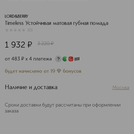
LORD&BERRY
Timeless Устойчивая матовая губная помада
(
0
)
0
из
5
0
1 932
¤
3 220
¤
от
483
¤
х 4 платежа
будет начислено
от
19
бонусов
Наличие и доставка
Москва
Сроки доставки будут рассчитаны при оформлении
заказа