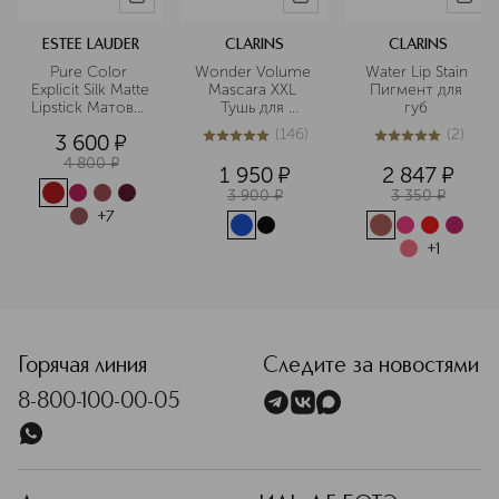
ESTEE LAUDER
CLARINS
CLARINS
Pure Color 
Wonder Volume 
Water Lip Stain 
Explicit Silk Matte 
Mascara XXL 
Пигмент для 
Lipstick Матовая 
Тушь для 
губ 
губная помада
максимального 
(
146
)
(
2
)
3 600
¤
объема ресниц
4.9
из
5
146
5
из
5
2
4 800
¤
1 950
¤
2 847
¤
3 900
¤
3 350
¤
+
7
+
1
<p class="MsoNormal"><span style="font-size: 12.0pt; line
Горячая линия
Следите за новостями
8-800-100-00-05