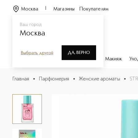
Москва
Магазины
Покупателям
Ваш город
Москва
ДА, ВЕРНО
Выбрать другой
Каталог
Бренды
Парфюмерия
Макияж
Ухо
STRAWBERRY HEARTBEAT Туалетная вода
Главная
•
Парфюмерия
•
Женские ароматы
•
STR
Описание
Характеристики