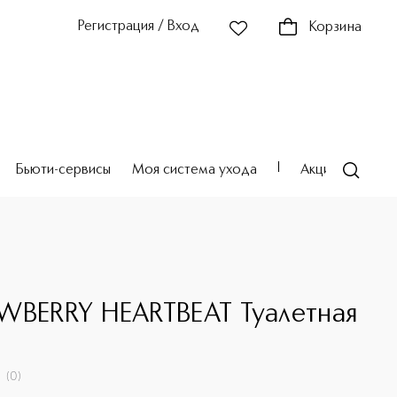
Регистрация / Вход
Корзина
Бьюти-сервисы
Моя система ухода
Акции
Театр
WBERRY HEARTBEAT Туалетная
(
0
)