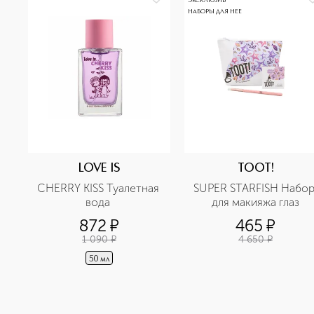
ЭКСКЛЮЗИВ
НАБОРЫ ДЛЯ НЕЕ
LOVE IS
TOOT!
CHERRY KISS Туалетная 
SUPER STARFISH Набор
вода 
для макияжа глаз
872
¤
465
¤
1 090
¤
4 650
¤
50 мл