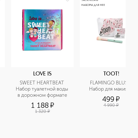
ЭКСКЛЮЗИВ
НАБОРЫ ДЛЯ НЕЕ
LOVE IS
TOOT!
SWEET HEARTBEAT 
FLAMINGO BLUSH 
Набор туалетной воды 
Набор для макияжа
в дорожном формате
499
¤
1 188
¤
4 990
¤
1 320
¤