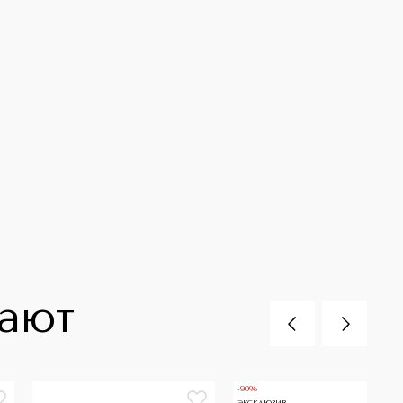
пают
-90%