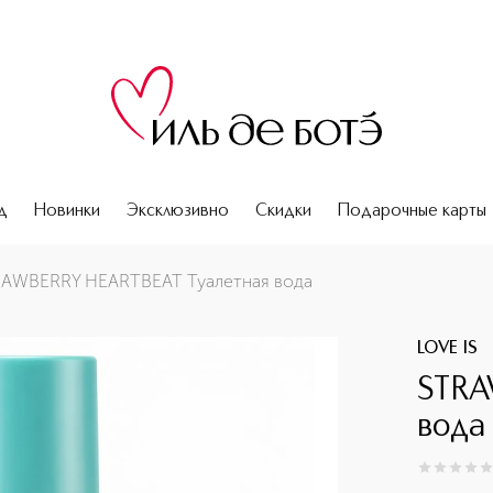
д
Новинки
Эксклюзивно
Скидки
Подарочные карты
AWBERRY HEARTBEAT Туалетная вода
LOVE IS
STRA
вода
0
из
5
0