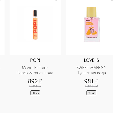
POP!
LOVE IS
 
Monoi Et Tiare 
SWEET MANGO 
Парфюмерная вода 
Туалетная вода
892
¤
981
¤
1 050
¤
1 090
¤
30 мл
50 мл