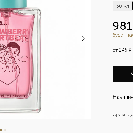
50 мл
981
будет н
от
245
¤
В
Наличие
Сроки до