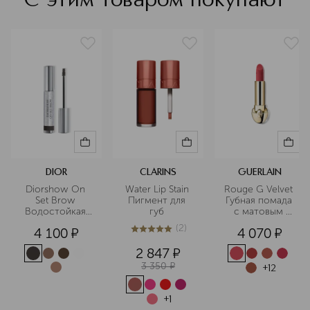
С этим товаром покупают
DIOR
CLARINS
GUERLAIN
Diorshow On 
Water Lip Stain 
Rouge G Velvet 
Set Brow 
Пигмент для 
Губная помада 
Водостойкая 
губ 
с матовым 
тушь для 
финишем 
(
2
)
4 100
¤
4 070
¤
бровей, 
(сменный блок)
5
из
5
2
придающая 
2 847
¤
объем
3 350
¤
+
12
+
1