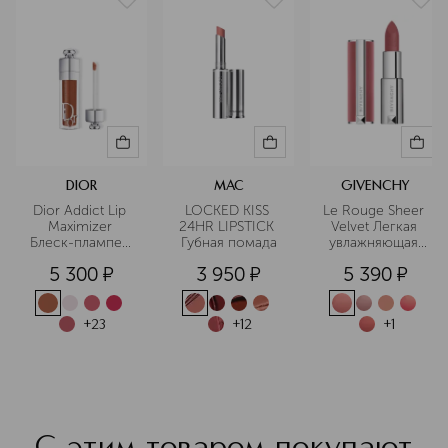
DIOR
MAC
GIVENCHY
Dior Addict Lip 
LOCKED KISS 
Le Rouge Sheer 
Maximizer 
24HR LIPSTICK 
Velvet Легкая 
Блеск-плампер 
Губная помада
увлажняющая 
для губ
губная помада 
5 300
¤
3 950
¤
5 390
¤
с мягким 
матовым 
финишем
+
23
+
12
+
1