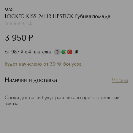
MAC
LOCKED KISS 24HR LIPSTICK Губная помада
(
0
)
0
из
5
0
3 950
¤
от
987
¤
х 4 платежа
будет начислено
от
39
бонусов
Наличие и доставка
Москва
Сроки доставки будут рассчитаны при оформлении
заказа