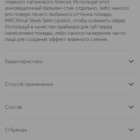
гладкого сатинового блеска. Используй этот
инновационный бальзам-стик отдельно, либо наноси
его поверх твоего любимого оттенка помады
MACXimal Sleek Satin Lipstick, чтобы освежить образ.
Используй в качестве праймера для губ перед
нанесением помады, либо наноси на верхние части
лица для создания эффект влажного сияния.
Характеристики
артикул
NW9M300000
Способ применения
НАНЕСЕНИЕ: Нанеси помаду на губы непосредственно
из стика. Для четкого контура сочетай с карандашом
Состав
М.А.С Lip Pencil в тон помады. ДЕМАКИЯЖ: Сделай
одно-два нажатия очищающего масла Hyper Real Fresh
Polybutene, Octyldodecanol, Pentaerythrityl
Canvas Cleansing Oil на ладонь и аккуратно помассируй
Tetraisostearate, Ricinus Communis (Castor) Seed Oil,
губы. Смой теплой водой.
О Бренде
Synthetic Wax, Diisostearyl Malate, Vp/Hexadecene
Copolymer, Hydrogenated Polyisobutene, Hdi/Trimethylol