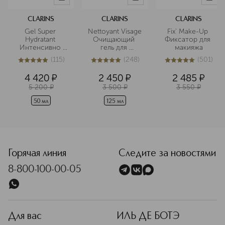
CLARINS
CLARINS
CLARINS
Gel Super 
Nettoyant Visage 
Fix' Make-Up 
Hydratant 
Очищающий 
Фиксатор для 
Интенсивно 
гель для 
макияжа
увлажняющий 
умывания для 
(
115
)
(
248
)
(
501
)
гель для лица
мужчин
5
из
5
115
5
из
5
248
5
из
5
501
4 420
¤
2 450
¤
2 485
¤
5 200
¤
3 500
¤
3 550
¤
50 мл
125 мл
<p class="MsoNormal"><span style="font-size: 12.0pt; line
Горячая линия
Следите за новостями
8-800-100-00-05
Для вас
ИЛЬ ДЕ БОТЭ