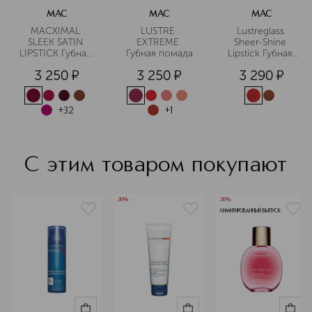
MAC
MAC
MAC
MACXIMAL 
LUSTRE 
Lustreglass 
SLEEK SATIN 
EXTREME 
Sheer-Shine 
LIPSTICK Губная 
Губная помада
Lipstick Губная 
помада
помада
3 250
¤
3 250
¤
3 290
¤
+
32
+
1
С этим товаром покупают
-30%
-30%
ЛИМИТИРОВАННЫЙ ВЫПУСК