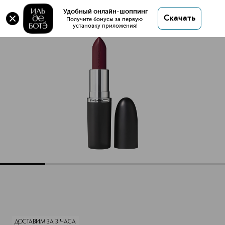
Оригинал 💯 MACXIMAL SLEEK SATIN LIPSTICK
Удобный онлайн-шоппинг
Скачать
Губная помада купить в интернет магазине ИЛЬ
Получите бонусы за первую 
установку приложения!
ДЕ БОТЭ с доставкой.
MACXIMAL SLEEK SATIN LIPSTICK Губная помада
Описание
Характеристики
ДОСТАВИМ ЗА 3 ЧАСА