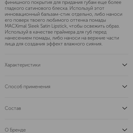
финишного покрытия для придания губам еще более
гладкого сатинового блеска. Используй этот
инновационный бальзам-стик отдельно, либо наноси
его поверх твоего любимого оттенка помады
MACXimal Sleek Satin Lipstick, чтобы освежить образ.
Используй в качестве праймера для губ перед
нанесением помады, либо наноси на верхние части
лица для создания эффект влажного сияния.
Характеристики
артикул
NW9M040000
Способ применения
НАНЕСЕНИЕ: Нанеси помаду на губы непосредственно
из стика. Для четкого контура сочетай с карандашом
Состав
М.А.С Lip Pencil в тон помады. ДЕМАКИЯЖ: Сделай
одно-два нажатия очищающего масла Hyper Real Fresh
Polybutene, Octyldodecanol, Pentaerythrityl
Canvas Cleansing Oil на ладонь и аккуратно помассируй
Tetraisostearate, Ricinus Communis (Castor) Seed Oil,
губы. Смой теплой водой.
О Бренде
Synthetic Wax, Diisostearyl Malate, Vp/Hexadecene