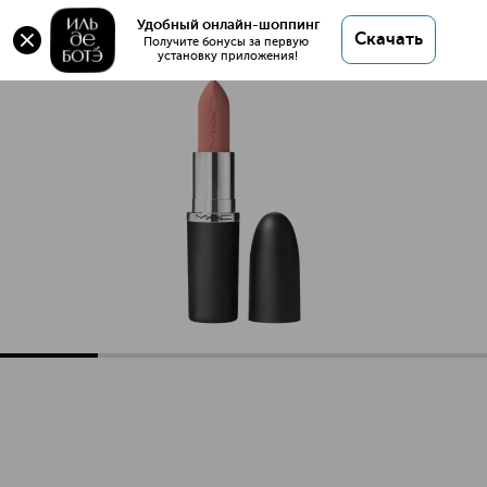
Оригинал 💯 MACXIMAL MATTE LIPSTICK Губная
Удобный онлайн-шоппинг
Скачать
помада купить в интернет магазине ИЛЬ ДЕ
Получите бонусы за первую 
установку приложения!
БОТЭ с доставкой.
MACXIMAL MATTE LIPSTICK Губная помада
Описание
Характеристики