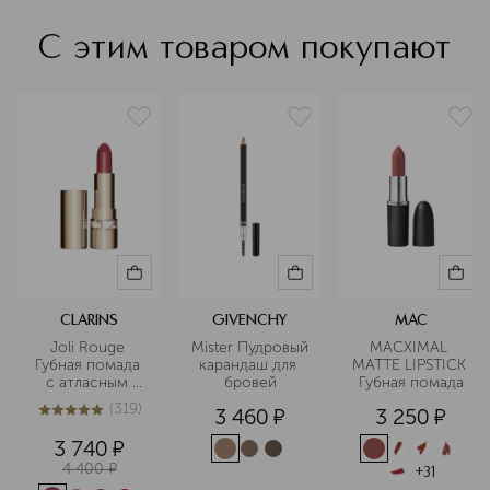
С этим товаром покупают
CLARINS
GIVENCHY
MAC
Joli Rouge 
Mister Пудровый 
MACXIMAL 
Губная помада 
карандаш для 
MATTE LIPSTICK 
с атласным 
бровей
Губная помада
эффектом
(
319
)
3 460
¤
3 250
¤
4.9
из
5
319
3 740
¤
4 400
¤
+
31