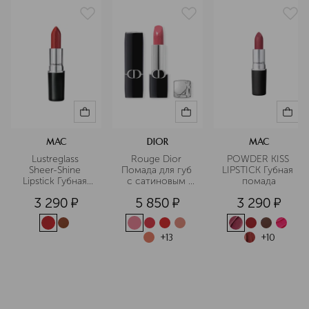
MAC
DIOR
MAC
Lustreglass 
Rouge Dior 
POWDER KISS 
Sheer-Shine 
Помада для губ 
LIPSTICK Губная 
Lipstick Губная 
с сатиновым 
помада
помада
финишем
3 290
¤
5 850
¤
3 290
¤
+
13
+
10