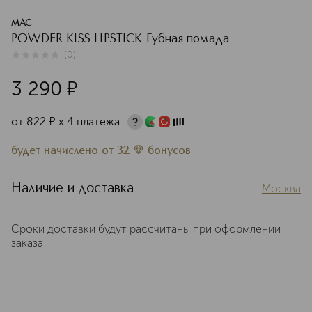
MAC
POWDER KISS LIPSTICK Губная помада
(
0
)
0
из
5
0
3 290
¤
от
822
¤
х 4 платежа
будет начислено
от
32
бонусов
Наличие и доставка
Москва
Сроки доставки будут рассчитаны при оформлении
заказа