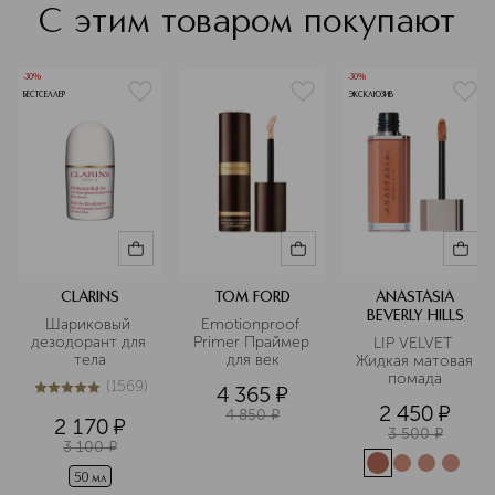
С этим товаром покупают
-30%
-30%
БЕСТСЕЛЛЕР
ЭКСКЛЮЗИВ
CLARINS
TOM FORD
ANASTASIA
BEVERLY HILLS
Шариковый 
Emotionproof 
дезодорант для 
Primer Праймер 
LIP VELVET 
тела
для век
Жидкая матовая 
помада
(
1569
)
4 365
¤
5
из
5
1569
2 450
¤
4 850
¤
2 170
¤
3 500
¤
3 100
¤
50 мл