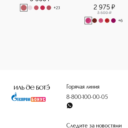
2 975
¤
+
23
3 500
¤
+
6
<p class="MsoNormal"><span style="font-size: 12.0pt; lin
Горячая линия
8-800-100-00-05
Следите за новостями