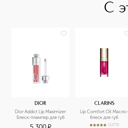
С э
DIOR
CLARINS
Dior Addict Lip Maximizer 
Lip Comfort Oil Масло
Блеск-плампер для губ
блеск для губ
(
2273
)
5 300
¤
5
из
5
2273