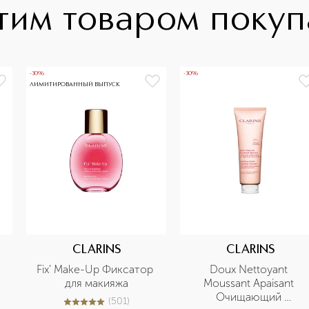
тим товаром поку
-30%
-30%
ЛИМИТИРОВАННЫЙ ВЫПУСК
CLARINS
CLARINS
-
Fix' Make-Up Фиксатор 
Doux Nettoyant 
для макияжа
Moussant Apaisant 
Очищающий 
(
501
)
5
из
5
501