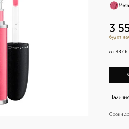
Meta
3 5
будет н
от
887
¤
В
Наличие
Сроки до