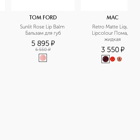
TOM FORD
MAC
Sunlit Rose Lip Balm 
Retro Matte Liquid 
Бальзам для губ
Lipcolour Помада 
жидкая
5 895
¤
3 550
¤
6 550
¤