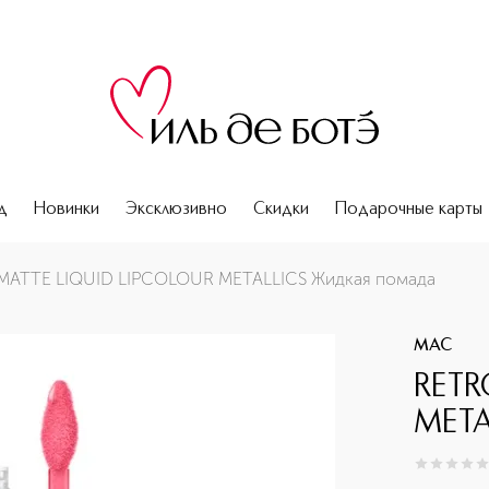
д
Новинки
Эксклюзивно
Скидки
Подарочные карты
помада
MATTE LIQUID LIPCOLOUR METALLICS Жидкая помада
MAC
RETR
META
0
из
5
0