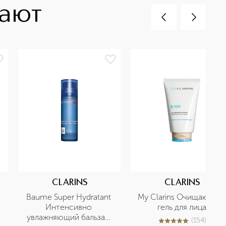
пают
CLARINS
CLARINS
Baume Super Hydratant 
My Clarins Очищающий 
Интенсивно 
гель для лица
увлажняющий бальзам 
(
154
)
5
из
5
154