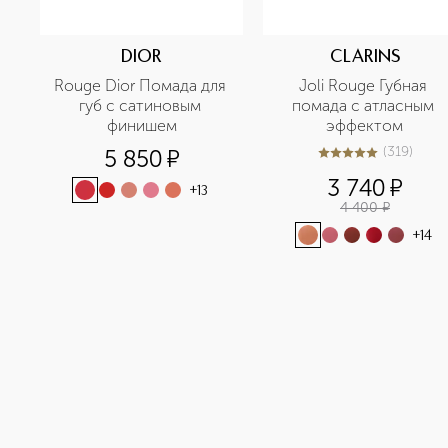
DIOR
CLARINS
Rouge Dior Помада для 
Joli Rouge Губная 
губ с сатиновым 
помада с атласным 
финишем
эффектом
(
319
)
5 850
¤
4.9
из
5
319
3 740
¤
+
13
4 400
¤
+
14