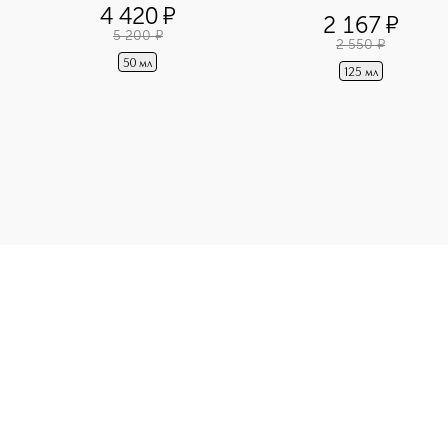
для лица
4 420
¤
2 167
¤
5 200
¤
2 550
¤
50 мл
125 мл
OLOUR METALLICS Жидкая помада приобретайте в нашем интер
Э