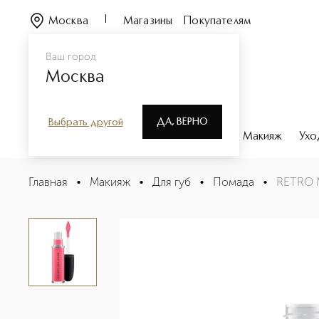
Москва
Магазины
Покупателям
Ваш город
Москва
ДА, ВЕРНО
Выбрать другой
Каталог
Бренды
Парфюмерия
Макияж
Ухо
RETRO MATTE LIQUID LIPCOLOUR METALLICS Жидкая 
Главная
•
Макияж
•
Для губ
•
Помада
•
RETRO 
Описание
Характеристики