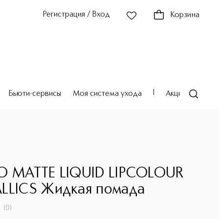
Регистрация / Вход
Корзина
Бьюти-сервисы
Моя система ухода
Акции
Театр
O MATTE LIQUID LIPCOLOUR
LLICS Жидкая помада
(
0
)