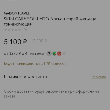
MAISON FLAMEL
SKIN CARE SOIN H2O Лосьон-спрей для лица
тонизирующий
(
0
)
0
из
5
0
5 100
¤
10 200
¤
от
1275
¤
х 4 платежа
будет начислено
от
51
бонусов
Наличие и доставка
Москва
Сроки доставки будут рассчитаны при оформлении
заказа