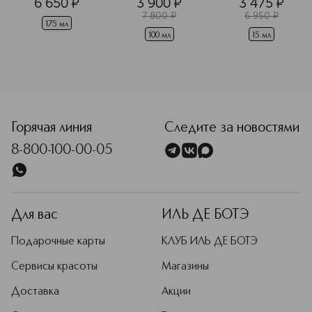
6 650
¤
3 900
¤
3 475
¤
розовой водой
выравнивающий
маслом Ниаули
Подробнее
7 800
¤
6 950
¤
175 мл
100 мл
15 мл
<p class="MsoNormal"><span style="font-size: 12.0pt; lin
Горячая линия
Следите за новостями
8-800-100-00-05
Для вас
ИЛЬ ДЕ БОТЭ
Подарочные карты
КЛУБ ИЛЬ ДЕ БОТЭ
Сервисы красоты
Магазины
Доставка
Акции