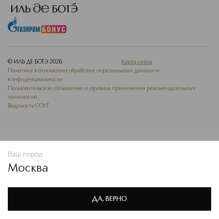
© ИЛЬ ДЕ БОТЭ
2026
Карта сайта
Политика в отношении обработки персональных данных и
конфиденциальности
Пользовательское соглашение и правила применения рекомендательных
технологий
Ведомость СОУТ
Ваш город
В КОРЗИНУ
КУПИТЬ СЕЙЧАС
Москва
Мы используем cookie-файлы и сервисы веб-аналитики. Они
необходимы для улучшения работы сайта. Подробнее –
OK
в
Политике конфиденциальности
ДА, ВЕРНО