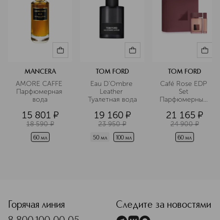
становились подарками для жён
политиков и крупных бизнесменов.
Подробнее
MANCERA
TOM FORD
TOM FORD
AMORE CAFFE 
Eau D'Ombre 
Café Rose EDP 
Парфюмерная 
Leather 
Set 
вода
Туалетная вода
Парфюмерный 
набор
15 801
¤
19 160
¤
21 165
¤
18 590
¤
23 950
¤
24 900
¤
60 мл
50 мл
100 мл
60 мл
<p class="MsoNormal"><span style="font-size: 12.0pt; lin
Горячая линия
Следите за новостями