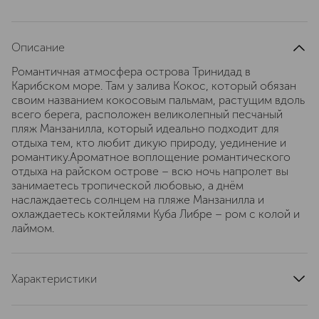
Описание
Романтичная атмосфера острова Тринидад в
Карибском море. Там у залива Кокос, который обязан
своим названием кокосовым пальмам, растущим вдоль
всего берега, расположен великолепный песчаный
пляж Манзанилла, который идеально подходит для
отдыха тем, кто любит дикую природу, уединение и
романтику.Ароматное воплощение романтического
отдыха на райском острове – всю ночь напролет вы
занимаетесь тропической любовью, а днём
наслаждаетесь солнцем на пляже Манзанилла и
охлаждаетесь коктейлями Куба Либре – ром с колой и
лаймом.
Характеристики
страна производства
Франция