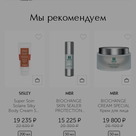
использования активных
косметических компонентов. MBR
создает продукты, направленные на
Мы рекомендуем
биоактивное восстановление кожи
на клеточном уровне. Лаборатории
MBR в Германии проводят
собственные исследования,
подтверждая эффективность
средств клиническими испытаниями.
Подробнее
SISLEY
MBR
MBR
Super Soin 
BIOCHANGE 
BIOCHANGE 
Solaire Silky 
SKIN SEALER 
CREAM SPECIAL 
Body Cream SPF 
PROTECTION 
Крем для лица
30 
SHIELD 
19 235
¤
15 225
¤
19 800
¤
Солнцезащитный
Защитная 
 шелковистый 
эмульсия
22 630
¤
20 300
¤
26 400
¤
крем для тела
200 мл
50 мл
50 мл