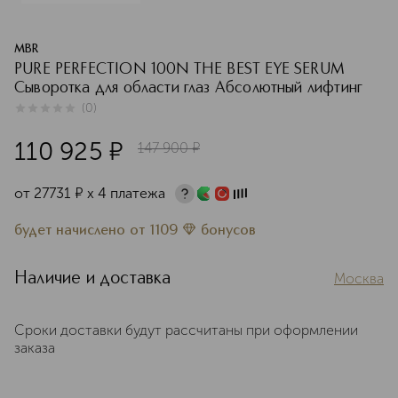
MBR
PURE PERFECTION 100N THE BEST EYE SERUM
Сыворотка для области глаз Абсолютный лифтинг
(
0
)
0
из
5
0
110 925
¤
147 900
¤
от
27731
¤
х 4 платежа
будет начислено
от
1109
бонусов
Наличие и доставка
Москва
Сроки доставки будут рассчитаны при оформлении
заказа