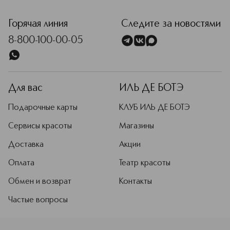
<p class="MsoNormal"><span style="font-size: 12.0pt; lin
создает продукты, направленные на
биоактивное восстановление кожи
на клеточном уровне. Лаборатории
Горячая линия
Следите за новостями
MBR в Германии проводят
8-800-100-00-05
собственные исследования,
подтверждая эффективность
средств клиническими испытаниями.
Подробнее
Для вас
ИЛЬ ДЕ БОТЭ
Подарочные карты
КЛУБ ИЛЬ ДЕ БОТЭ
Сервисы красоты
Магазины
Доставка
Акции
Оплата
Театр красоты
Обмен и возврат
Контакты
Частые вопросы