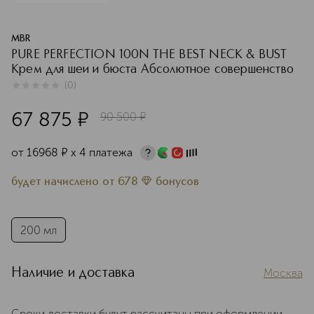
MBR
PURE PERFECTION 100N THE BEST NECK & BUST
Крем для шеи и бюста Абсолютное совершенство
(
0
)
0
из
5
0
67 875
¤
90 500
¤
от
16968
¤
х 4 платежа
будет начислено
от
678
бонусов
200 мл
Наличие и доставка
Москва
Сроки доставки будут рассчитаны при оформлении