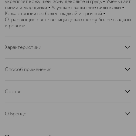
укрепляет кожу шеи, зону декольте и грудь • Уменьшает
линии и морщинки • Улучшает защитные силы кожи •
Кожа становится более гладкой и прочной •
Отражающие свет частицы делают кожу более гладкой
и ровной
Характеристики
артикул
1445
Способ применения
Утром и вечером. Нанести THE BEST Neck & Bust на
шею, зону декольте и грудь. Втирать широкими
Состав
круговыми движениями с небольшим давлением по
направлению вверх.
MBR® FibroBoost Complex, церамид III, LIFTONIN®-
XPRESS, Celtusome™ Eryngium, Thalassine 2G, NG
О Бренде
Kombuchka™, RonaFlair® Flawless, эктоин,
гиалуроновая кислота, фомблин, Rosmarinyl™
MBR Medical Beauty Research —
глюкозид, Масло ши, Пенника лугового, Абиссинское
немецкий бренд люксовой
масло, масло Аргании, витамин E.