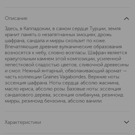
Описание
Здесь, в Каппадокии, в самом сердце Турции, земля
хранит память о незапятнанных эмоциях; дрожь
шафрана, сандала и мирры скользит по коже.
Впечатляющие древние вулканические образования
возносятся к небу, словно возгласы. Шафран является
краеугольным камнем этой композиции, усиленной
лепестковой сладостью цветов, сливочной древесины
и смол. Нежный янтарный, обволакивающий аромат —
часть коллекции Graines Vagabondes. Верхние ноты:
эссенция шафрана. Ноты сердца: абсолю жасмина,
масло ириса, абсолю розы. Базовые ноты: эссенция
сандалового дерева, эссенция олибанума, резиноид
мирры, резиноид бензоина, абсолю ванили.
Характеристики
страна производства
Франция