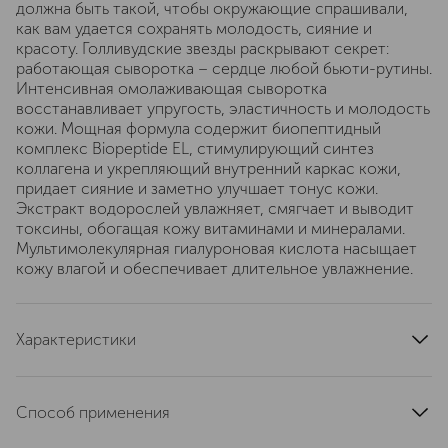
должна быть такой, чтобы окружающие спрашивали,
как вам удается сохранять молодость, сияние и
красоту. Голливудские звезды раскрывают секрет:
работающая сыворотка – сердце любой бьюти-рутины.
Интенсивная омолаживающая сыворотка
восстанавливает упругость, эластичность и молодость
кожи. Мощная формула содержит биопептидный
комплекс Biopeptide EL, стимулирующий синтез
коллагена и укрепляющий внутренний каркас кожи,
придает сияние и заметно улучшает тонус кожи.
Экстракт водорослей увлажняет, смягчает и выводит
токсины, обогащая кожу витаминами и минералами.
Мультимолекулярная гиалуроновая кислота насыщает
кожу влагой и обеспечивает длительное увлажнение.
Характеристики
артикул
AA610
Способ применения
Нанесите на очищенную и тонизированную кожу лица,