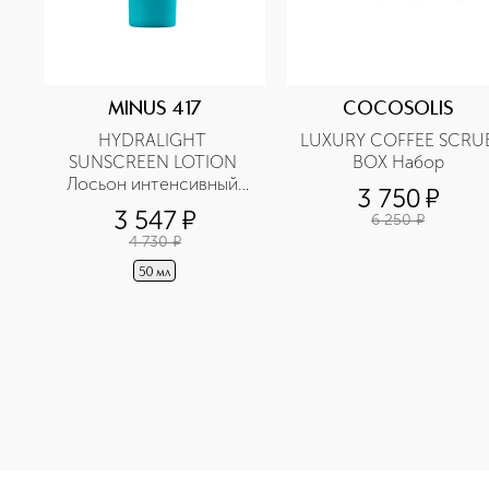
MINUS 417
COCOSOLIS
HYDRALIGHT 
LUXURY COFFEE SCRUB
SUNSCREEN LOTION 
BOX Набор
Лосьон интенсивный 
3 750
¤
увлажняющий 
3 547
¤
6 250
¤
солнцезащитный для 
4 730
¤
лица и шеи SPF50
50 мл