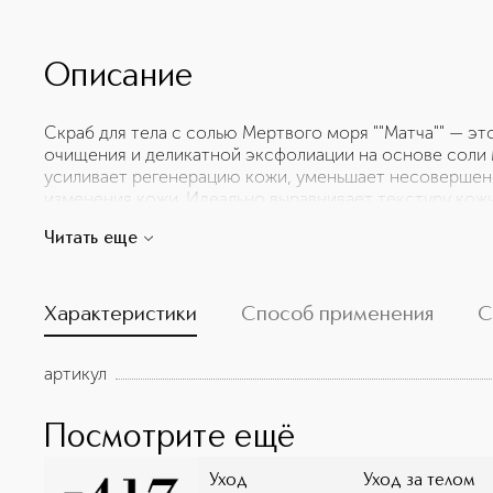
Описание
Скраб для тела с солью Мертвого моря ""Матча"" — э
очищения и деликатной эксфолиации на основе соли 
усиливает регенерацию кожи, уменьшает несовершен
изменения кожи. Идеально выравнивает текстуру кожи,
Обладает тонизирующим и освежающим действием. 
Читать еще
витаминами (А, B, E, F), а также комплексом натураль
Обладает приятным ароматом с эффектом ароматерап
всех типов кожи, в том числе для чувствительной кож
взаимодействия с дарами Мертвого моря!
Характеристики
Способ применения
С
артикул
Посмотрите ещё
Уход
Уход за телом