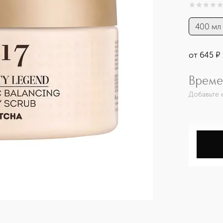
0
из
5
0
400 мл
от
645
¤
Време
Добавьте 