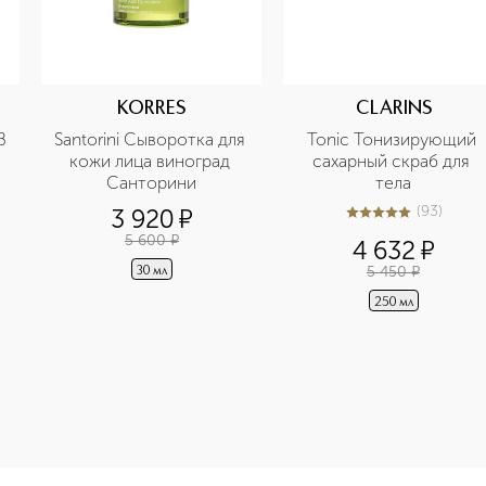
KORRES
CLARINS
 
Santorini Cыворотка для 
Tonic Тонизирующий 
кожи лица виноград 
сахарный скраб для 
Санторини
тела
(
93
)
3 920
¤
5
из
5
93
5 600
¤
4 632
¤
5 450
¤
30 мл
250 мл