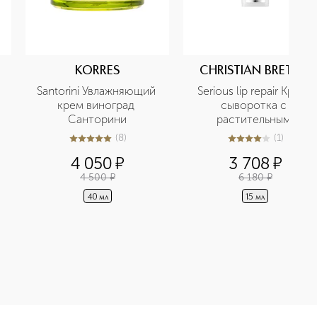
KORRES
CHRISTIAN BRETON
Santorini Увлажняющий 
Serious lip repair Крем-
крем виноград 
сыворотка с 
Санторини
растительным 
комплексом для 
(
8
)
(
1
)
4.9
из
5
8
4
из
5
1
восстановления кожи 
4 050
¤
3 708
¤
губ
4 500
¤
6 180
¤
40 мл
15 мл