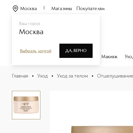
Москва
Магазины
Покупателям
Ваш город
Москва
ДА, ВЕРНО
Выбрать другой
Каталог
Бренды
Парфюмерия
Макияж
Ухо
AROMATIC BALANCING BODY SCRUB Скраб для тела с 
Главная
•
Уход
•
Уход за телом
•
Отшелушивани