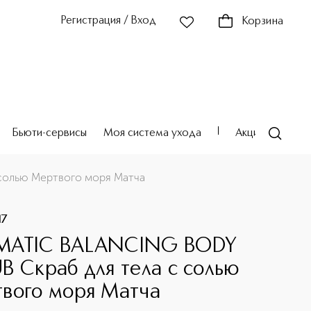
Регистрация / Вход
Корзина
Бьюти-сервисы
Моя система ухода
Акции
Театр
солью Мертвого моря Матча
17
MATIC BALANCING BODY
B Скраб для тела с солью
вого моря Матча