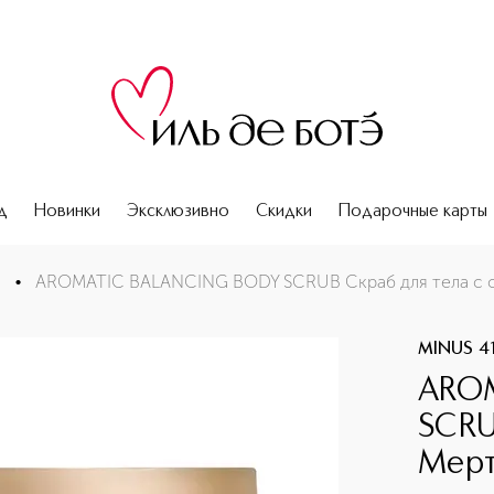
д
Новинки
Эксклюзивно
Скидки
Подарочные карты
солью Мертвого моря Матча
е
•
AROMATIC BALANCING BODY SCRUB Скраб для тела с 
MINUS 4
ARO
SCRU
Мерт