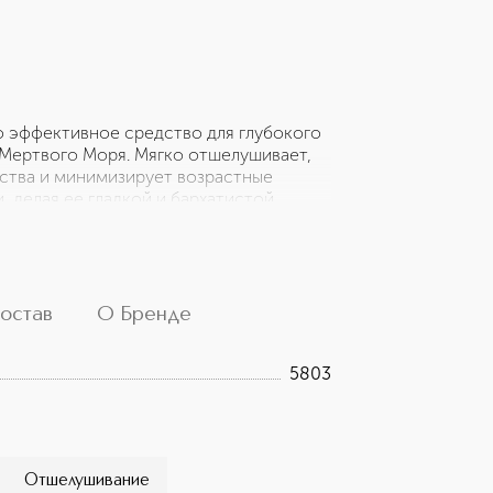
то эффективное средство для глубокого
Мертвого Моря. Мягко отшелушивает,
ства и минимизирует возрастные
 делая ее гладкой и бархатистой.
Формула обогащена минералами и
ных масел и растительных экстрактов.
ии. Веганская формула. Подходит для
и. Испытайте уникальный опыт
остав
О Бренде
5803
Отшелушивание