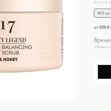
0
из
5
0
400 мл
от
639
¤
Време
Добавьте 