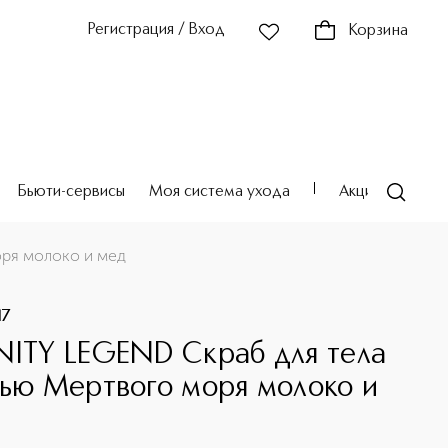
Регистрация / Вход
Корзина
Бьюти-сервисы
Моя система ухода
Акции
Театр
оря молоко и мед
17
NITY LEGEND Скраб для тела
лью Мертвого моря молоко и