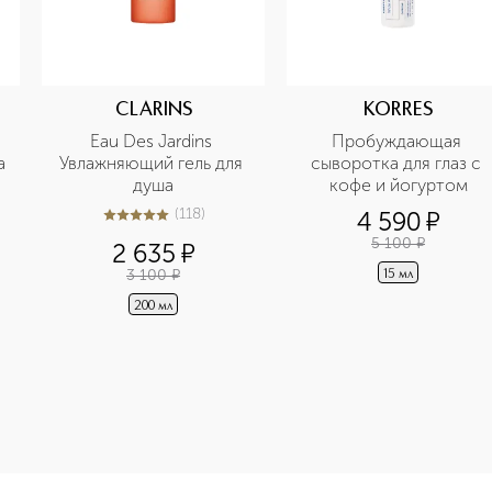
CLARINS
KORRES
Eau Des Jardins 
Пробуждающая 
а
Увлажняющий гель для 
сыворотка для глаз с 
душа
кофе и йогуртом
(
118
)
4 590
¤
5
из
5
118
5 100
¤
2 635
¤
3 100
¤
15 мл
200 мл