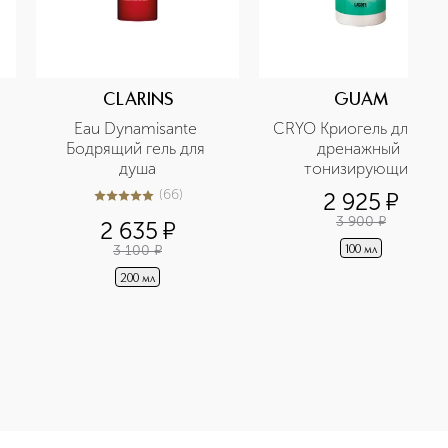
CLARINS
GUAM
Eau Dynamisante 
CRYO Криогель для ног 
Бодрящий гель для 
дренажный 
душа
тонизирующий
(
66
)
2 925
¤
4.9
из
5
66
3 900
¤
2 635
¤
3 100
¤
100 мл
200 мл