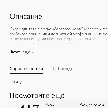
Описание
Скраб для тела с солью Мертвого моря ""Молоко и Ме
глубокого очищения и деликатной эксфолиации на ос
отшелушивает, усиливает регенерацию кожи, уменьш
возрастные изменения кожи. Идеально выравнивает те
бархатистой. Обладает тонизирующим и освежающим
Читать еще
минералами и витаминами (А, B, E, F), а также компле
экстрактов. Обладает приятным ароматом с эффектом
Подходит для всех типов кожи, в том числе для чувс
опыт взаимодействия с дарами Мертвого моря!
Характеристики
О Бренде
артикул
Посмотрите ещё
Уход
Уход за телом