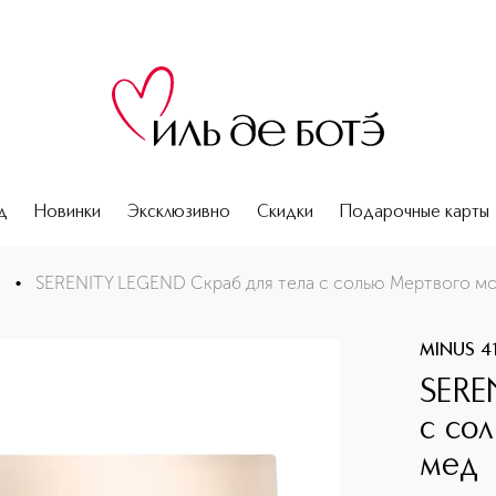
д
Новинки
Эксклюзивно
Скидки
Подарочные карты
моря молоко и мед
е
•
SERENITY LEGEND Скраб для тела с солью Мертвого м
MINUS 4
SERE
с со
мед