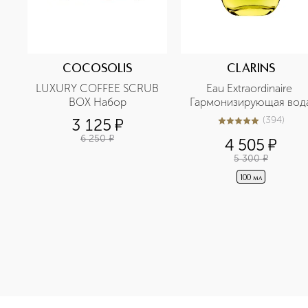
COCOSOLIS
CLARINS
LUXURY COFFEE SCRUB 
Eau Extraordinaire 
BOX Набор
Гармонизирующая вод
(
394
)
3 125
¤
4.9
из
5
394
6 250
¤
4 505
¤
5 300
¤
100 мл