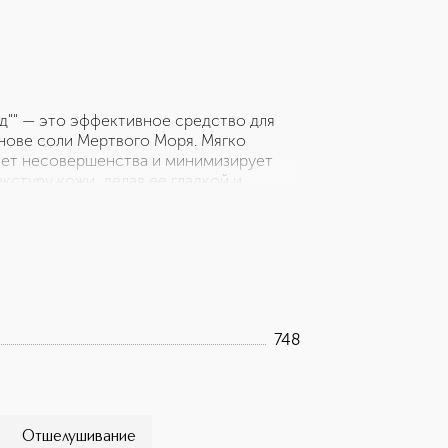
д"" — это эффективное средство для
нове соли Мертвого Моря. Мягко
ает несовершенства и минимизирует
кстуру кожи, делая ее гладкой и
 действием. Формула обогащена
ксом натуральных масел и растительных
 ароматерапии. Веганская формула.
твительной кожи. Испытайте уникальный
748
Отшелушивание