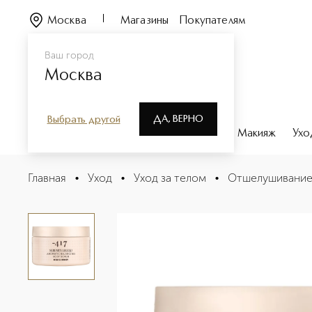
Москва
Магазины
Покупателям
Ваш город
Москва
ДА, ВЕРНО
Выбрать другой
Каталог
Бренды
Парфюмерия
Макияж
Ухо
SERENITY LEGEND Скраб для тела с солью Мертвого 
Главная
•
Уход
•
Уход за телом
•
Отшелушивани