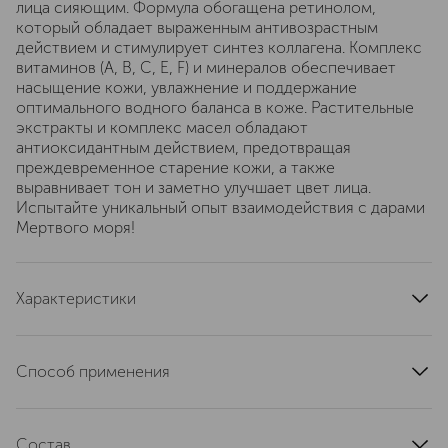
лица сияющим. Формула обогащена ретинолом,
который обладает выраженным антивозрастным
действием и стимулирует синтез коллагена. Комплекс
витаминов (A, B, C, E, F) и минералов обеспечивает
насыщение кожи, увлажнение и поддержание
оптимального водного баланса в коже. Растительные
экстракты и комплекс масел обладают
антиоксидантным действием, предотвращая
преждевременное старение кожи, а также
выравнивает тон и заметно улучшает цвет лица.
Испытайте уникальный опыт взаимодействия с дарами
Мертвого моря!
Характеристики
артикул
815M
Способ применения
Наносите крем вечером тонким слоем на чистую кожу
лица (избегая область контура глаз) и массируйте
Состав
легкими движениеями до полного впитывания. Не