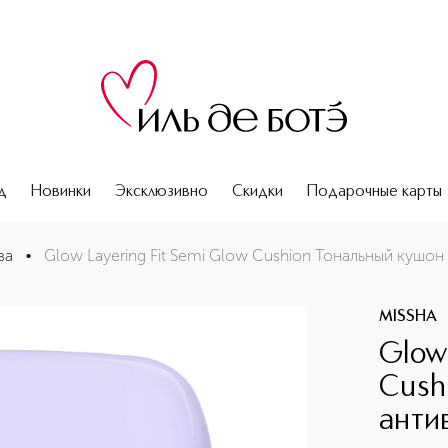
д
Новинки
Эксклюзивно
Скидки
Подарочные карты
н c антивозрастной сывороткой
ва
•
Glow Layering Fit Semi Glow Cushion Тональный кушо
MISSHA
Glow 
Cush
анти