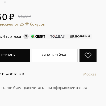
(
0
)
60
¤
6 920
¤
ачислено
от
25
бонусов
х 4 платежа
 КОРЗИНУ
КУПИТЬ СЕЙЧАС
 и доставка
Москва
ставки будут рассчитаны при оформлении заказа