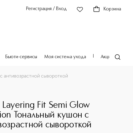
Регистрация / Вход
Корзина
Бьюти-сервисы
Моя система ухода
Акции
Театр
н c антивозрастной сывороткой
Layering Fit Semi Glow
ion Тональный кушон c
возрастной сывороткой