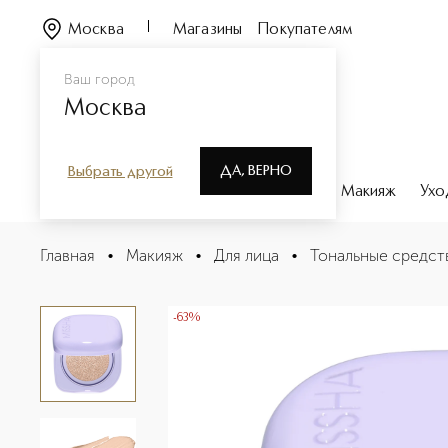
Москва
Магазины
Покупателям
Ваш город
Москва
ДА, ВЕРНО
Выбрать другой
Каталог
Бренды
Парфюмерия
Макияж
Ухо
Glow Layering Fit Semi Glow Cushion Тональный кушо
Главная
•
Макияж
•
Для лица
•
Тональные средст
Описание
Характеристики
-63%