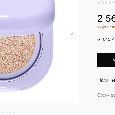
0
из
5
0
2 5
будет н
от
640
¤
В
Наличие
Сроки до