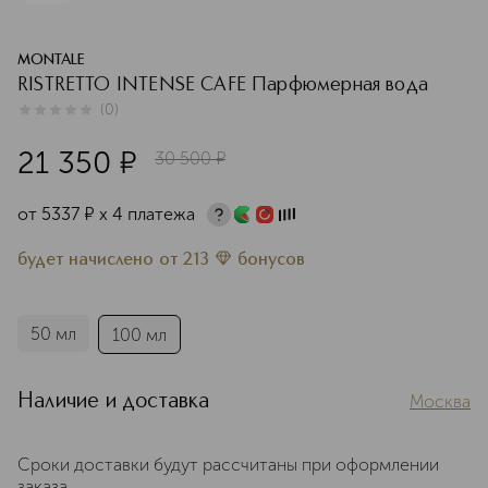
MONTALE
RISTRETTO INTENSE CAFE Парфюмерная вода
(
0
)
0
из
5
0
21 350
¤
30 500
¤
от
5337
¤
х 4 платежа
будет начислено
от
213
бонусов
50 мл
100 мл
Наличие и доставка
Москва
Сроки доставки будут рассчитаны при оформлении
заказа