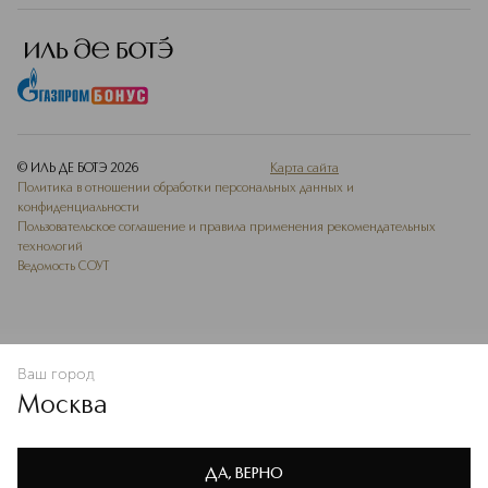
© ИЛЬ ДЕ БОТЭ
2026
Карта сайта
Политика в отношении обработки персональных данных и
конфиденциальности
Пользовательское соглашение и правила применения рекомендательных
технологий
Ведомость СОУТ
Ваш город
В КОРЗИНУ
КУПИТЬ СЕЙЧАС
Москва
Мы используем cookie-файлы и сервисы веб-аналитики. Они
необходимы для улучшения работы сайта. Подробнее –
OK
в
Политике конфиденциальности
ДА, ВЕРНО