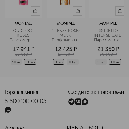
Подробнее
MONTALE
MONTALE
MONTALE
OUD FOOl 
INTENSE ROSES 
RISTRETTO 
ROSES 
MUSK 
INTENSE CAFE 
Парфюмерная 
Парфюмерная 
Парфюмерная 
вода
вода
вода
17 941
¤
12 425
¤
21 350
¤
25 630
¤
17 750
¤
30 500
¤
50 мл
100 мл
50 мл
100 мл
50 мл
100 мл
<p class="MsoNormal"><span style="font-size: 12.0pt; lin
Горячая линия
Следите за новостями
8-800-100-00-05
Для вас
ИЛЬ ДЕ БОТЭ