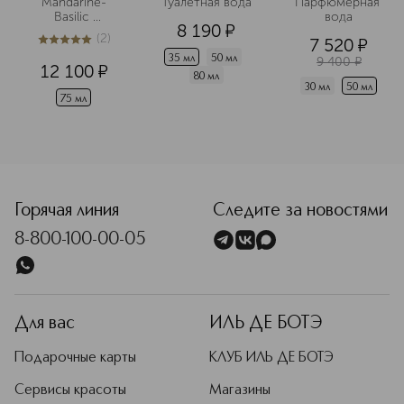
Mandarine-
Туалетная вода
Парфюмерная 
Basilic 
вода
8 190
¤
Туалетная вода
(
2
)
7 520
¤
5
из
5
2
35 мл
50 мл
9 400
¤
12 100
¤
80 мл
30 мл
50 мл
75 мл
<p class="MsoNormal"><span style="font-size: 12.0pt; line
Горячая линия
Следите за новостями
8-800-100-00-05
Для вас
ИЛЬ ДЕ БОТЭ
Подарочные карты
КЛУБ ИЛЬ ДЕ БОТЭ
Сервисы красоты
Магазины