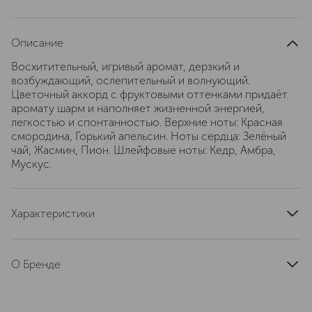
Описание
Восхитительный, игривый аромат, дерзкий и
возбуждающий, ослепительный и волнующий.
Цветочный аккорд с фруктовыми оттенками придаёт
аромату шарм и наполняет жизненной энергией,
легкостью и спонтанностью. Верхние ноты: Красная
смородина, Горький апельсин. Ноты сердца: Зелёный
чай, Жасмин, Пион. Шлейфовые ноты: Кедр, Амбра,
Мускус.
Характеристики
тип продукта
туалетная вода
верхние ноты
О Бренде
апельсин, красная смородина, розовый перец
Moschino (Москино) — модный
базовые ноты
кедр, амбра, дубовый мох
итальянский бренд, основанный в
страна производства
Италия