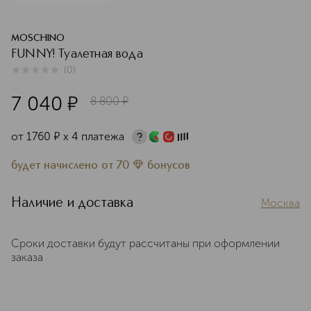
MOSCHINO
FUNNY! Туалетная вода
(
0
)
0
из
5
0
7 040
¤
8 800
¤
от
1760
¤
х 4 платежа
будет начислено
от
70
бонусов
Наличие и доставка
Москва
Сроки доставки будут рассчитаны при оформлении
заказа