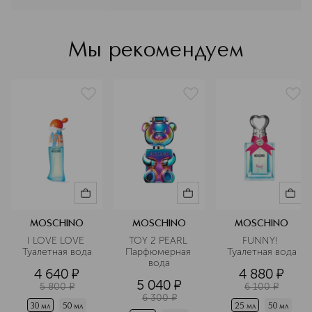
по всему миру.
Подробнее
Мы рекомендуем
MOSCHINO
MOSCHINO
MOSCHINO
I LOVE LOVE 
TOY 2 PEARL 
FUNNY! 
Туалетная вода
Парфюмерная 
Туалетная вода
вода
4 640
¤
4 880
¤
5 040
¤
5 800
¤
6 100
¤
6 300
¤
30 мл
50 мл
25 мл
50 мл