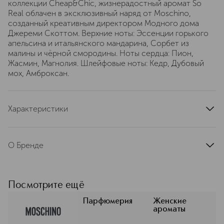
коллекции Cheap&Chic, жизнерадостный аромат So
Real облачен в эксклюзивный наряд от Moschino,
созданный креативным директором Модного дома
Джереми Скоттом. Верхние ноты: Эссенции горького
апельсина и итальянского мандарина, Сорбет из
малины и чёрной смородины. Ноты сердца: Пион,
Жасмин, Магнолия. Шлейфовые ноты: Кедр, Дубовый
мох, Амброксан.
Характеристики
тип продукта
туалетная вода
верхние ноты
О Бренде
горький апельсин, мандарин, черная смородина
Moschino (Москино) — модный
базовые ноты
амбра, дубовый мох, кедр
итальянский бренд, основанный в
страна производства
Италия
1983 г. кутюрье Франко Москино,
Посмотрите ещё
артикул
6U28
чей экстравагантный, ироничный
стиль стал символом озорства и
Парфюмерия
Женские
ароматы
эпатажа в индустрии моды и
завоевал множество поклонников