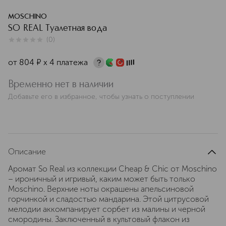
MOSCHINO
SO REAL Туалетная вода
(
0
)
0
из
5
0
от
804
¤
х 4 платежа
Временно нет в наличии
Добавьте его в избранное, чтобы узнать о поступлении
Описание
Аромат So Real из коллекции Cheap & Chic от Moschino
– ироничный и игривый, каким может быть только
Moschino. Верхние ноты окрашены апельсиновой
горчинкой и сладостью мандарина. Этой цитрусовой
мелодии аккомпанирует сорбет из малины и черной
смородины. Заключенный в культовый флакон из