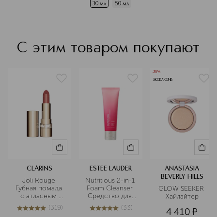
30 мл
50 мл
С этим товаром покупают
-30%
ЭКСКЛЮЗИВ
CLARINS
ESTEE LAUDER
ANASTASIA
BEVERLY HILLS
Joli Rouge 
Nutritious 2-in-1 
Губная помада 
Foam Cleanser 
GLOW SEEKER 
с атласным 
Средство для 
Хайлайтер
эффектом
очищения кожи 
(
319
)
(
33
)
4 410
¤
2-в-1: пенка и 
4.9
из
5
319
5
из
5
33