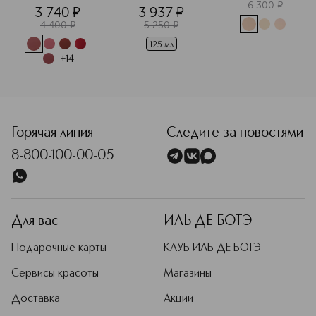
маска
6 300
¤
3 740
¤
3 937
¤
4 400
¤
5 250
¤
125 мл
+
14
<p class="MsoNormal"><span style="font-size: 12.0pt; line
Горячая линия
Следите за новостями
8-800-100-00-05
Для вас
ИЛЬ ДЕ БОТЭ
Подарочные карты
КЛУБ ИЛЬ ДЕ БОТЭ
Сервисы красоты
Магазины
Доставка
Акции