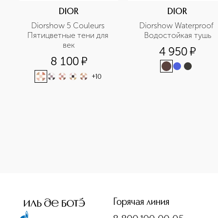
DIOR
DIOR
Diorshow 5 Couleurs 
Diorshow Waterproof 
Пятицветные тени для 
Водостойкая тушь
век
4 950
¤
8 100
¤
+
10
<p class="MsoNormal"><span style="font-size: 12.0pt; lin
Горячая линия