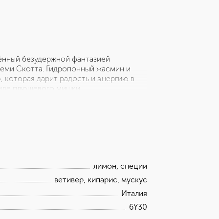
дённый безудержной фантазией
еми Скотта. Гидропонный жасмин и
 которая дарит радость и энергию в
виде плюшевого мишки,
енками морского дна и таитянского
регано. Ноты сердца: Гидропонный
етивер, Кипарис, Мускус.
лимон, специи
ветивер, кипарис, мускус
Италия
6Y30