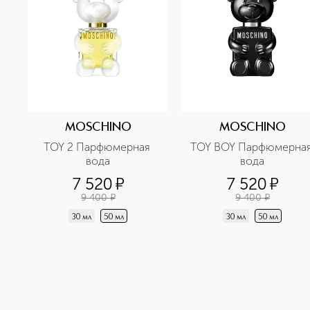
MOSCHINO
MOSCHINO
TOY 2 Парфюмерная 
TOY BOY Парфюмерная
вода
вода
7 520
¤
7 520
¤
9 400
¤
9 400
¤
30 мл
50 мл
30 мл
50 мл