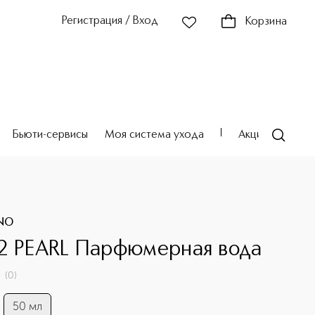
Регистрация / Вход
Корзина
Бьюти-сервисы
Моя система ухода
Акции
Театр
NO
2 PEARL Парфюмерная вода
(
0
)
50 мл