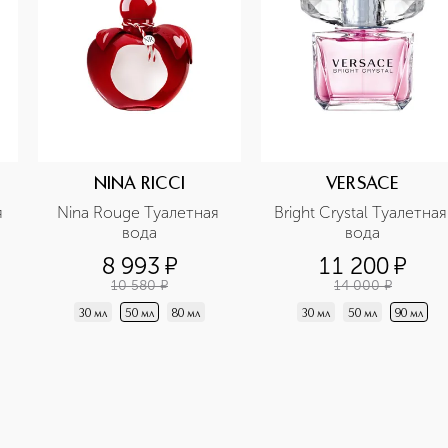
NINA RICCI
VERSACE
 
Nina Rouge Туалетная 
Bright Crystal Туалетная 
вода
вода
8 993
¤
11 200
¤
10 580
¤
14 000
¤
30 мл
50 мл
80 мл
30 мл
50 мл
90 мл