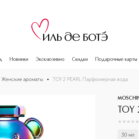
д
Новинки
Эксклюзивно
Скидки
Подарочные карты
Женские ароматы
•
TOY 2 PEARL Парфюмерная вода
MOSCHI
TOY 
0
из
5
0
30 мл