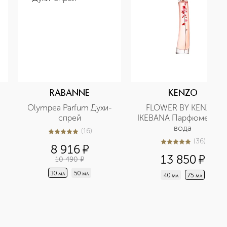
RABANNE
KENZO
Olympea Parfum Духи-
FLOWER BY KENZO 
спрей
IKEBANA Парфюмерная 
вода
(
16
)
5
из
5
16
(
36
)
5
из
5
36
8 916
¤
13 850
¤
10 490
¤
30 мл
50 мл
40 мл
75 мл