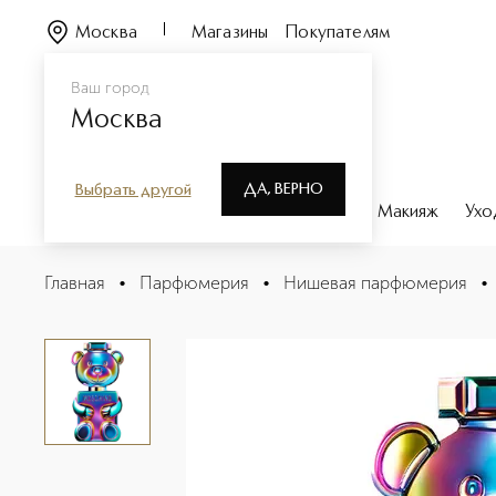
Москва
Магазины
Покупателям
Ваш город
Москва
ДА, ВЕРНО
Выбрать другой
Каталог
Бренды
Парфюмерия
Макияж
Ухо
TOY 2 PEARL Парфюмерная вода
Главная
•
Парфюмерия
•
Нишевая парфюмерия
•
Описание
Характеристики