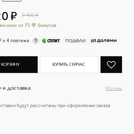
20
¤
9 400
¤
ачислено
от
75
бонусов
¤
х 4 платежа
 КОРЗИНУ
КУПИТЬ СЕЙЧАС
 и доставка
Москва
ставки будут рассчитаны при оформлении заказа