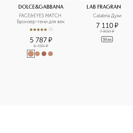
DOLCE&GABBANA
LAB FRAGRANCE
FACE&EYES MATCH 
Calabria Духи
Бронзер-тени для век
7 110
¤
(
1
)
7 900
¤
5
из
5
1
5 787
¤
50 мл
6 430
¤
вода приобретайте в нашем интернет-магазине. Действую ски