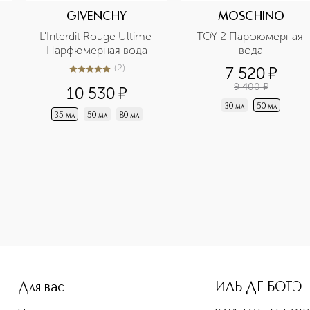
GIVENCHY
MOSCHINO
L'Interdit Rouge Ultime 
TOY 2 Парфюмерная 
Парфюмерная вода
вода
(
2
)
7 520
¤
5
из
5
2
9 400
¤
10 530
¤
30 мл
50 мл
35 мл
50 мл
80 мл
e-height: 107%; color: #00b0f0;">TOY 2 PEARL Парфюмерная 
Для вас
ИЛЬ ДЕ БОТЭ