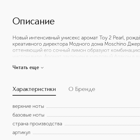
Описание
Новый интенсивный унисекс аромат Toy 2 Pearl, рож
креативного директора Модного дома Moschino Джер
оттеняющий его сочный лимон образуют комбинацию,
чистом виде. Аромат заключен в культовый флакон в 
переливающийся цветами, вдохновлёнными всеми отт
Читать еще
жемчуга. Верхние ноты: Аккорд лимонного сорбета, О
жасмин, Песчаный аккорд, Фрезия. Шлейфовые ноты: В
Характеристики
О Бренде
верхние ноты
базовые ноты
страна производства
артикул