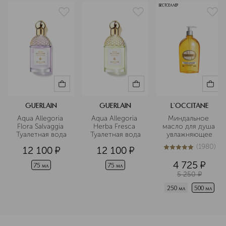
БЕСТСЕЛЛЕР
GUERLAIN
GUERLAIN
L`OCCITANE
Aqua Allegoria 
Aqua Allegoria 
Миндальное 
Flora Salvaggia 
Herba Fresca 
масло для душа 
Туалетная вода
Туалетная вода
увлажняющее
(
1980
)
12 100
¤
12 100
¤
5
из
5
1980
4 725
¤
75 мл
75 мл
5 250
¤
250 мл
500 мл
<p class="MsoNormal"><span style="font-size: 12.0pt; lin