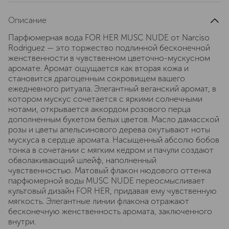
Описание
Парфюмерная вода FOR HER MUSC NUDE от Narciso
Rodriguez — это торжество подлинной бесконечной
женственности в чувственном цветочно-мускусном
аромате. Аромат ощущается как вторая кожа и
становится драгоценным сокровищем вашего
ежедневного ритуала. Элегантный веганский аромат, в
котором мускус сочетается с яркими солнечными
нотами, открывается аккордом розового перца
дополненным букетом белых цветов. Масло дамасской
розы и цветы апельсинового дерева окутывают ноты
мускуса в сердце аромата. Насыщенный абсолю бобов
тонка в сочетании с мягким кедром и пачули создают
обволакивающий шлейф, наполненный
чувственностью. Матовый флакон нюдового оттенка
парфюмерной воды MUSC NUDE переосмысливает
культовый дизайн FOR HER, придавая ему чувственную
мягкость. Элегантные линии флакона отражают
бесконечную женственность аромата, заключенного
внутри.