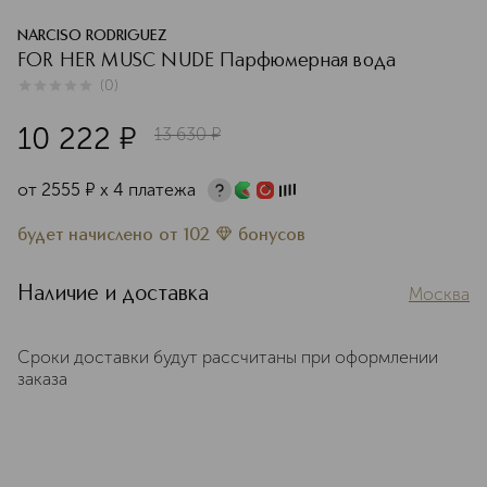
NARCISO RODRIGUEZ
FOR HER MUSC NUDE Парфюмерная вода
(
0
)
0
из
5
0
10 222
¤
13 630
¤
от
2555
¤
х 4 платежа
будет начислено
от
102
бонусов
Наличие и доставка
Москва
Сроки доставки будут рассчитаны при оформлении
заказа