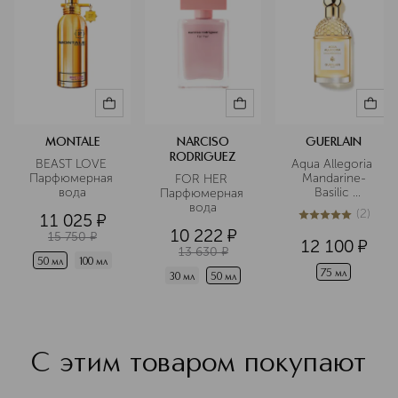
других своих ароматов Нарсисо
Родригес по-прежнему выбирает
мускус как основу композиции.
Подробнее
MONTALE
NARCISO
GUERLAIN
RODRIGUEZ
BEAST LOVE 
Aqua Allegoria 
Парфюмерная 
Mandarine-
FOR HER 
вода
Basilic 
Парфюмерная 
Туалетная вода
вода
(
2
)
11 025
¤
5
из
5
2
10 222
¤
15 750
¤
12 100
¤
13 630
¤
50 мл
100 мл
75 мл
30 мл
50 мл
С этим товаром покупают