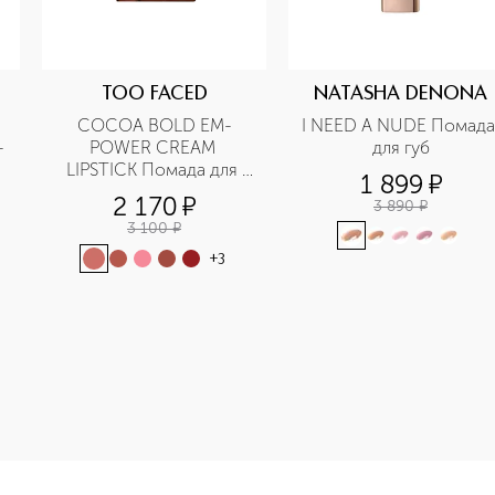
TOO FACED
NATASHA DENONA
COCOA BOLD EM-
I NEED A NUDE Помада 
-
POWER CREAM 
для губ
LIPSTICK Помада для 
1 899
¤
губ
2 170
¤
3 890
¤
3 100
¤
+
3
-height: 107%; color: #00b0f0;">I NEED A ROSE Помада для 