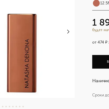
12.5
1 8
будет н
от
474
¤
В
Наличие
Сроки до