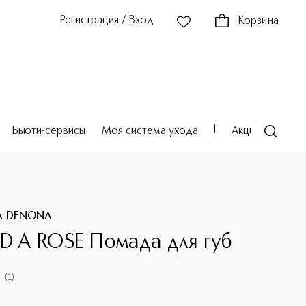
Регистрация / Вход
Корзина
Бьюти-сервисы
Моя система ухода
Акции
Театр
A DENONA
ED A ROSE Помада для губ
(
1
)