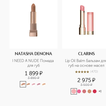
NATASHA DENONA
CLARINS
I NEED A NUDE Помада 
Lip Oil Balm Бальзам для
для губ
губ на основе масел
(
470
)
1 899
¤
4.9
из
5
470
3 890
¤
2 975
¤
3 500
¤
+
1