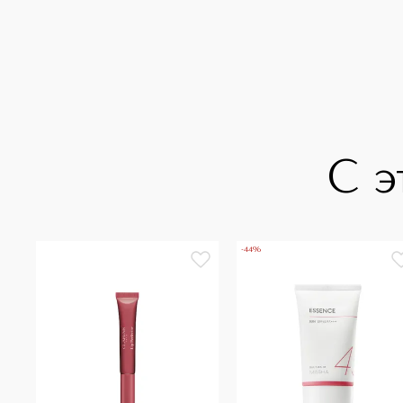
С э
-44%