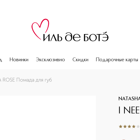
д
Новинки
Эксклюзивно
Скидки
Подарочные карты
A ROSE Помада для губ
NATASH
I NE
4
из
5
1