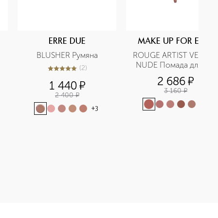
ERRE DUE
MAKE UP FOR EVER
BLUSHER Румяна
ROUGE ARTIST VELVET 
NUDE Помада для губ
(
2
)
5
из
5
2
2 686
¤
1 440
¤
3 160
¤
2 400
¤
+
2
+
3
губ приобретайте в нашем интернет-магазине. Действую скидк