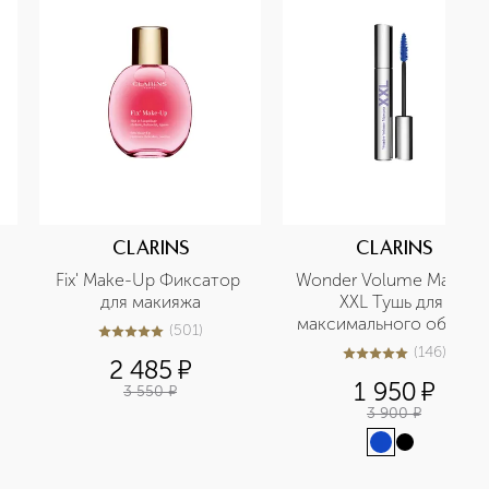
CLARINS
CLARINS
Fix' Make-Up Фиксатор 
Wonder Volume Mascara
для макияжа
XXL Тушь для 
максимального объема 
(
501
)
5
из
5
501
ресниц
(
146
)
4.9
из
5
146
2 485
¤
1 950
¤
3 550
¤
3 900
¤