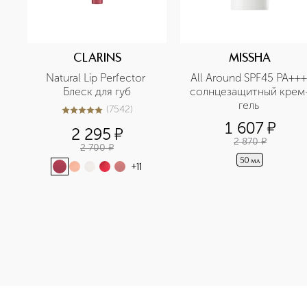
CLARINS
MISSHA
Natural Lip Perfector 
All Around SPF45 PA+++ 
Блеск для губ
солнцезащитный крем
гель 
(
7542
)
5
из
5
7542
1 607
¤
2 295
¤
2 870
¤
2 700
¤
50 мл
+
11
<p class="MsoNormal"><span style="font-size: 12.0pt; line