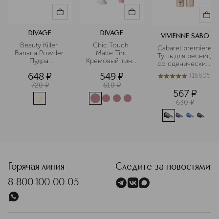
DIVAGE
DIVAGE
VIVIENNE SABO
Beauty Killer 
Chic Touch 
Cabaret premiere 
Banana Powder 
Matte Tint 
Тушь для ресниц 
Пудра 
Кремовый тинт 
со сценическим 
рассыпчатая 
для щек, губ и 
эффектом
648
¤
549
¤
(
16605
)
для лица
глаз
5
из
5
16605
720
¤
610
¤
567
¤
630
¤
<p class="MsoNormal"><span style="font-size: 12.0pt; line
Горячая линия
Следите за новостями
8-800-100-00-05