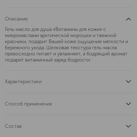
Описание
Гель-масло для душа «Витамины для кожи» с
микромаслами арктической морошки и таежной
красники, подарит Вашей коже ощущение мягкости и
бережного ухода. Шелковая текстура гель-масла
превосходно питает и увлажняет, а бодрящий аромат
подарит витаминный заряд бодрости.
Характеристики
артикул
n680038354137
Способ применения
Нанести небольшое количество геля на влажную кожу
или губку, массирующими движениями равномерно
Состав
распределить по телу до образования пены. Смыть
теплой водой
Aqua with infusions of Organic Rhodiola Rosea Root