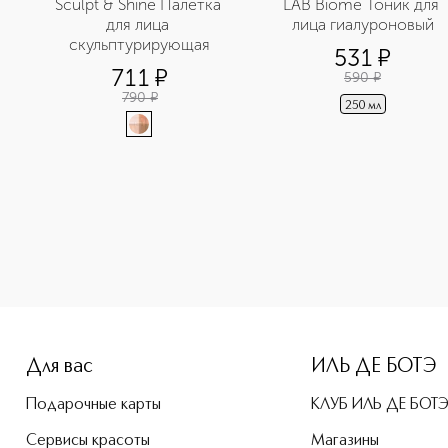
Sculpt & Shine Палетка 
LAB Biome Тоник для 
для лица 
лица гиалуроновый
скульптурирующая
531
¤
711
¤
590
¤
790
¤
250 мл
e-height: 107%; color: #00b0f0;">LAB Biome Сыворотка для 
Для вас
ИЛЬ ДЕ БОТЭ
Подарочные карты
КЛУБ ИЛЬ ДЕ БОТ
Сервисы красоты
Магазины