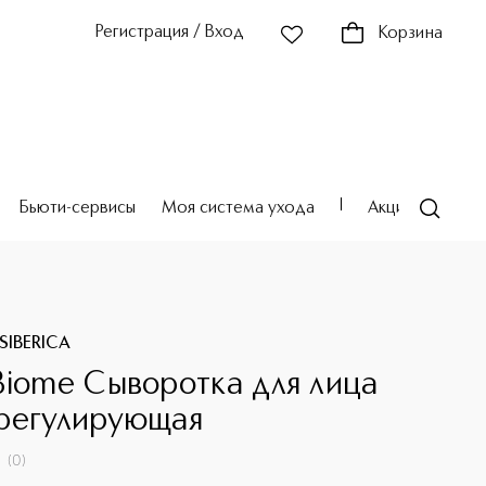
Регистрация / Вход
Корзина
Бьюти-сервисы
Моя система ухода
Акции
Театр
SIBERICA
Biome Сыворотка для лица
регулирующая
(
0
)