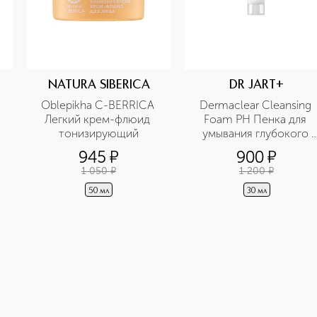
NATURA SIBERICA
DR JART+
Oblepikha C-BERRICA 
Dermaclear Cleansing 
Легкий крем-флюид 
Foam PH Пенка для 
тонизирующий
умывания глубокого 
очищения для 
945
¤
900
¤
чувствительной кожи
1 050
¤
1 200
¤
50 мл
30 мл