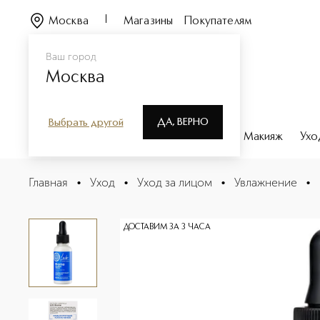
Москва
Магазины
Покупателям
Ваш город
Москва
ДА, ВЕРНО
Выбрать другой
Каталог
Бренды
Парфюмерия
Макияж
Ухо
LAB Biome Сыворотка для лица себорегулирующая
Главная
•
Уход
•
Уход за лицом
•
Увлажнение
•
Описание
Характеристики
ДОСТАВИМ ЗА 3 ЧАСА