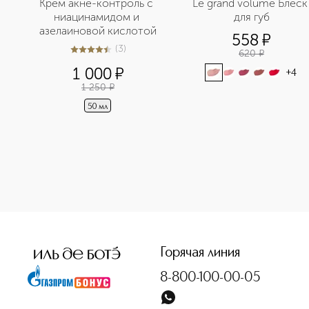
Крем акне-контроль с 
Le grand volume Блеск 
ниацинамидом и 
для губ
азелаиновой кислотой
558
¤
(
3
)
620
¤
4.7
из
5
3
1 000
¤
+
4
1 250
¤
50 мл
<p class="MsoNormal"><span style="font-size: 12.0pt; lin
Горячая линия
8-800-100-00-05