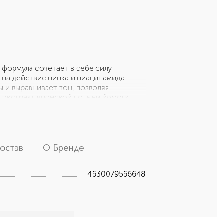
 формула сочетает в себе силу
на действие цинка и ниацинамида.
 и выравнивает тон, позволяя
й экстракт японской полыни йомоги
е сопротивляемость последствиям
акне, одновременно увлажняя кожу и
ет, устраняет раздражение,
 сияние. Цинк борется с акне,
нормализует гидролипидный баланс
остав
О Бренде
4630079566648