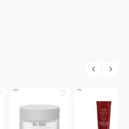
-20%
-51%