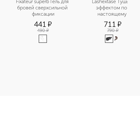
Fixateur superb Гель для 
Lashextase Тушь с 
бровей сверхсильной 
эффектом по-
фиксации
настоящему 
невероятного объема
441
¤
711
¤
490
¤
790
¤
лица себорегулирующая приобретайте в нашем интернет-магаз
Э