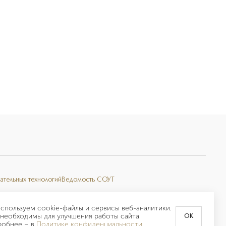
ательных технологий
Ведомость СОУТ
спользуем cookie-файлы и сервисы веб-аналитики.
необходимы для улучшения работы сайта.
OK
робнее –
в
Политике конфиденциальности