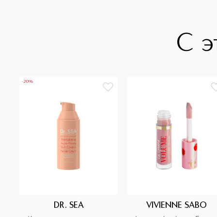
С э
-20%
DR. SEA
VIVIENNE SABO