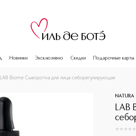
д
Новинки
Эксклюзивно
Скидки
Подарочные карты
LAB Biome Сыворотка для лица себорегулирующая
NATURA 
LAB 
себо
0
из
5
0