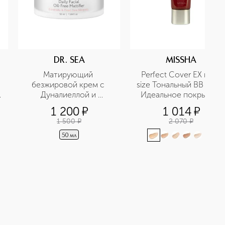
DR. SEA
MISSHA
Матирующий 
Perfect Cover EX mini 
безжировой крем с 
size Тональный BB крем 
Дуналиеллой и 
Идеальное покрытие 
минералами Мертвого 
SPF42/PA+++ в 
1 200
¤
1 014
¤
моря
дорожном формате
1 500
¤
2 070
¤
+
5
50 мл