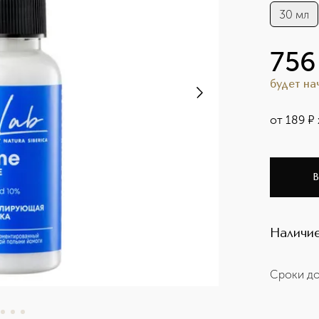
30 мл
756
будет н
от
189
¤
В
Наличие
Сроки до