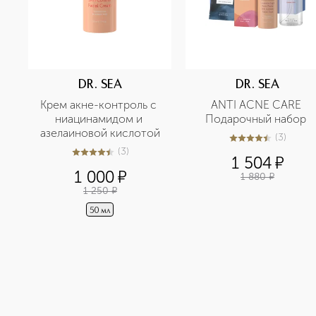
DR. SEA
DR. SEA
Крем акне-контроль с 
ANTI ACNE CARE 
ниацинамидом и 
Подарочный набор 
азелаиновой кислотой
(
3
)
4.4
из
5
3
(
3
)
4.7
из
5
3
1 504
¤
1 000
¤
1 880
¤
1 250
¤
50 мл