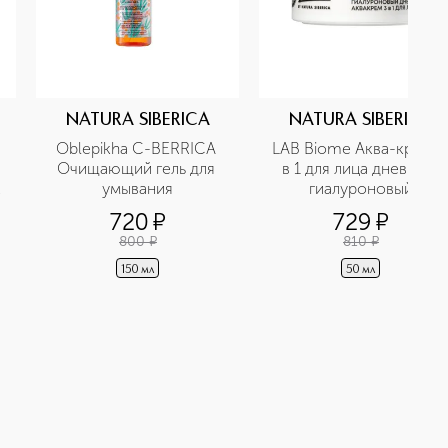
NATURA SIBERICA
NATURA SIBERICA
Oblepikha C-BERRICA 
LAB Biome Аква-крем 3 
Очищающий гель для 
в 1 для лица дневной 
умывания
гиалуроновый
720
¤
729
¤
800
¤
810
¤
150 мл
50 мл