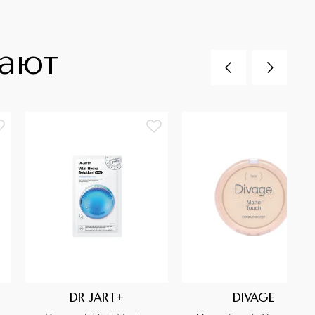
пают
DR JART+
DIVAGE