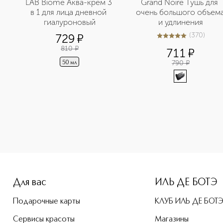
LAB Biome Аква-крем 3 
Grand Noire Тушь для 
в 1 для лица дневной 
очень большого объема
гиалуроновый
и удлинения
м
(
370
)
729
¤
4.9
из
5
370
810
¤
711
¤
790
¤
50 мл
-height: 107%; color: #00b0f0;">LAB Biome Вода мицеллярна
Для вас
ИЛЬ ДЕ БОТЭ
Подарочные карты
КЛУБ ИЛЬ ДЕ БОТ
Сервисы красоты
Магазины