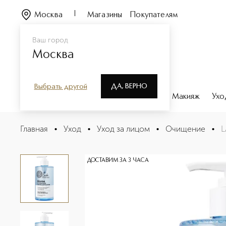
Москва
Магазины
Покупателям
Ваш город
Москва
ДА, ВЕРНО
Выбрать другой
Каталог
Бренды
Парфюмерия
Макияж
Ухо
LAB Biome Вода мицеллярная гиалуроновая
Главная
•
Уход
•
Уход за лицом
•
Очищение
•
L
Описание
Характеристики
ДОСТАВИМ ЗА 3 ЧАСА