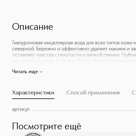
Описание
Гиалуроновая мицеллярная вода для всех типов кожи 
северной. Бережно и эффективно удаляет макияж и загр
оставляет чувства стянутости и липкой пленки. Глубо
микробиома кожи. Hydration Biome Base Уникальная 
экстракте кладонии снежной с лизатами лакто- и биф
Читать еще
увлажнения и укрепления иммунитета кожи. Активные 
увлажняет и защищает кожу от дегидратации на всех 
ламинарии стимулируют выработку собственного колл
Характеристики
Способ применения
С
артикул
Посмотрите ещё