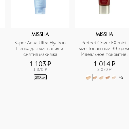
MISSHA
MISSHA
Super Aqua Ultra Hyalron 
Perfect Cover EX mini 
Пенка для умывания и 
size Тональный BB крем 
снятия макияжа
Идеальное покрытие 
SPF42/PA+++ в 
1 103
¤
1 014
¤
дорожном формате
1 870
¤
2 070
¤
+
5
200 мл