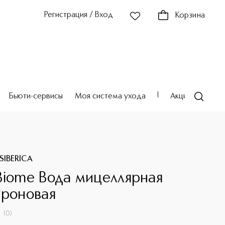
Регистрация / Вход
Корзина
Бьюти-сервисы
Моя система ухода
Акции
Театр
SIBERICA
Biome Вода мицеллярная
уроновая
(
0
)