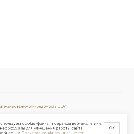
ательных технологий
Ведомость СОУТ
спользуем cookie-файлы и сервисы веб-аналитики.
необходимы для улучшения работы сайта.
OK
робнее –
в
Политике конфиденциальности