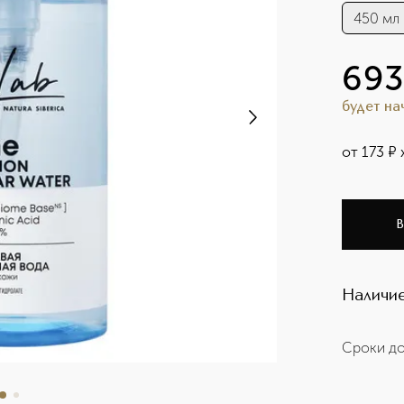
450 мл
693
будет н
от
173
¤
В
Наличие
Сроки до