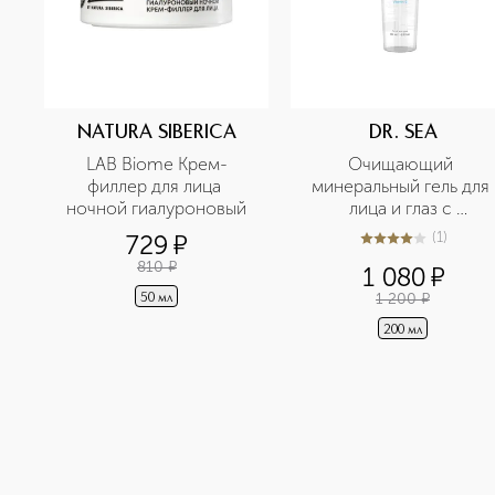
NATURA SIBERICA
DR. SEA
LAB Biome Крем-
Очищающий 
филлер для лица 
минеральный гель для 
ночной гиалуроновый
лица и глаз с 
витамином Е
(
1
)
729
¤
4
из
5
1
810
¤
1 080
¤
1 200
¤
50 мл
200 мл