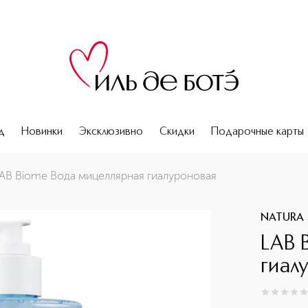
д
Новинки
Эксклюзивно
Скидки
Подарочные карты
AB Biome Вода мицеллярная гиалуроновая
NATURA 
LAB 
гиал
0
из
5
0