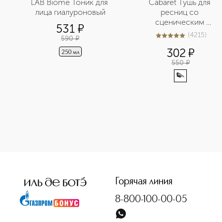
LAB Biome Тоник для 
Сabaret Тушь для 
лица гиалуроновый
ресниц со 
сценическим 
531
¤
эффектом Суперобъе
(
4215
)
590
¤
5
из
5
4215
302
¤
250 мл
550
¤
<p class="MsoNormal"><span style="font-size: 12.0pt; line
Горячая линия
8-800-100-00-05