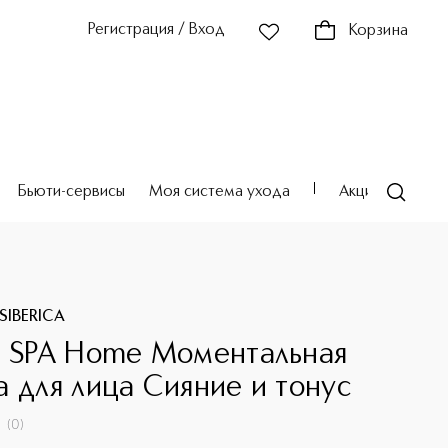
Регистрация / Вход
Корзина
Бьюти-сервисы
Моя система ухода
Акции
Театр
SIBERICA
h SPA Home Моментальная
а для лица Сияние и тонус
(
0
)