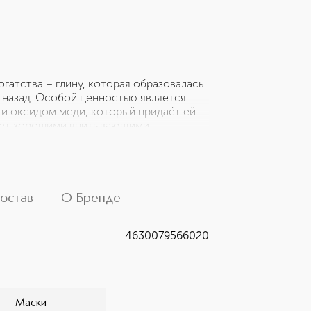
гатства – глину, которая образовалась
т назад. Особой ценностью является
м и оксидом меди, который придаёт ей
дает хорошими впитывающими
 сужению пор. Активно насыщает кожу
асоты. Нефритовая глина придаёт коже
чность, тонизирует кожу и делает её
а.
остав
О Бренде
4630079566020
Маски