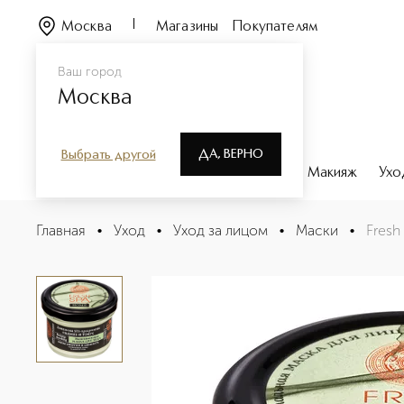
Москва
Магазины
Покупателям
Ваш город
Москва
ДА, ВЕРНО
Выбрать другой
Каталог
Бренды
Парфюмерия
Макияж
Ухо
Fresh SPA Home Моментальная маска для лица Сияние
Главная
•
Уход
•
Уход за лицом
•
Маски
•
Fresh