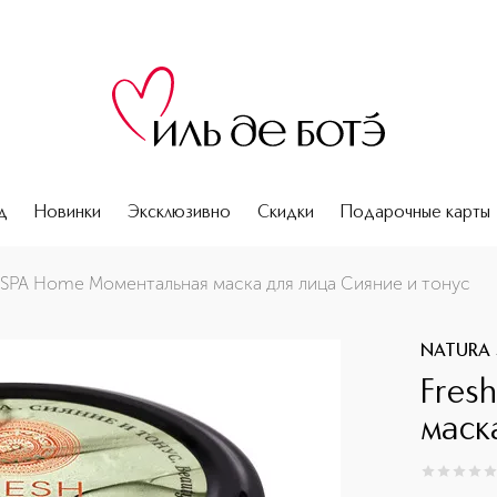
д
Новинки
Эксклюзивно
Скидки
Подарочные карты
 и тонус
 SPA Home Моментальная маска для лица Сияние и тонус
NATURA 
Fres
маск
0
из
5
0