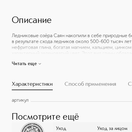
Описание
Ледниковые озёра Саян накопили в себе природные бо
в результате схода ледников около 500-600 тысяч ле
нефритовая глина, богатая магнием, кальцием, цинко
характерный зеленоватый цвет. Этот вид глины обла
свойствами, она тщательно очищает и способствует
Читать еще
самыми необходимыми и полезными ингредиентами кр
сияние и разглаживает мелкие морщинки. Снимает отё
мягкой и бархатистой. Результат: упругая, сияющая кож
Характеристики
Способ применения
С
артикул
Посмотрите ещё
Уход
Уход за лицом