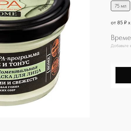
75 мл
от
85
¤
х
Време
Добавьте 