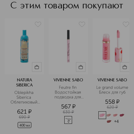
международных эко-сертификатов.
С этим товаром покупают
Подробнее
NATURA
VIVIENNE SABO
VIVIENNE SABO
SIBERICA
Feutre fin 
Le grand volume 
Водостойкая 
Блеск для губ
Oblepikha 
подводка для 
Siberica 
558
¤
глаз
Облепиховый 
567
¤
шампунь для 
620
¤
621
¤
нормальных и 
630
¤
сухих волос
690
¤
+
4
400 мл