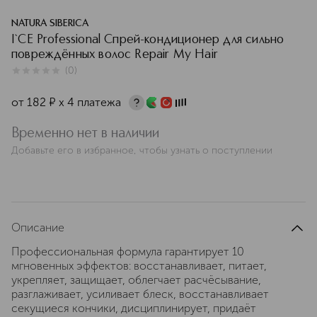
NATURA SIBERICA
I`CE Professional Cпрей-кондиционер для сильно
повреждённых волос Repair My Hair
(
0
)
0
из
5
0
от
182
¤
х 4 платежа
Временно нет в наличии
Добавьте его в избранное, чтобы узнать о поступлении
Описание
Профессиональная формула гарантирует 10
мгновенных эффектов: восстанавливает, питает,
укрепляет, защищает, облегчает расчёсывание,
разглаживает, усиливает блеск, восстанавливает
секущиеся кончики, дисциплинирует, придаёт